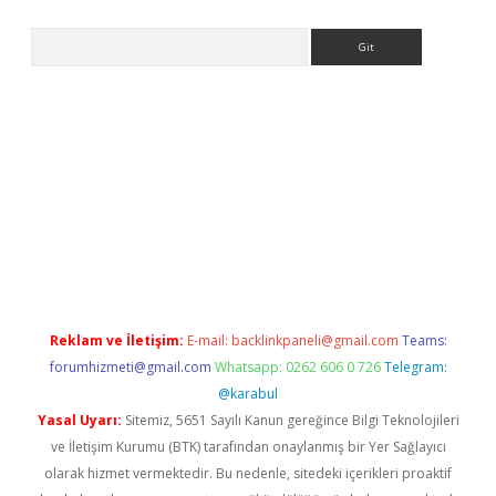
Arama
et güncel giriş
betexper indir
Reklam ve İletişim:
E-mail:
backlinkpaneli@gmail.com
Teams:
forumhizmeti@gmail.com
Whatsapp: 0262 606 0 726
Telegram:
@karabul
Yasal Uyarı:
Sitemiz, 5651 Sayılı Kanun gereğince Bilgi Teknolojileri
ve İletişim Kurumu (BTK) tarafından onaylanmış bir Yer Sağlayıcı
olarak hizmet vermektedir. Bu nedenle, sitedeki içerikleri proaktif