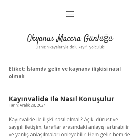
menüyü
Anasayfa
aç
Gizlilik Politikası
Okyanus Macera Günlüğü
Yasal Uyarı
Deniz hikayeleriyle dolu keyifli yolculuk!
Hakkımızda
Etiket:
İslamda gelin ve kaynana ilişkisi nasıl
olmalı
Kayınvalide Ile Nasıl Konuşulur
Tarih: Aralık 28, 2024
Kayınvalide ile ilişki nasıl olmalı? Açık, dürüst ve
saygılı iletişim, taraflar arasındaki anlayışı artırabilir
ve yanlış anlaşılmaları önleyebilir. Hem gelin hem de