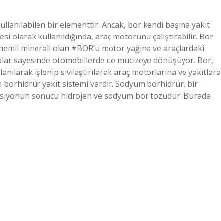
kullanılabilen bir elementtir. Ancak, bor kendi başına yakıt
si olarak kullanıldığında, araç motorunu çalıştırabilir. Bor
nemli minerali olan #BOR’u motor yağına ve araçlardaki
şmalar sayesinde otomobillerde de mucizeye dönüşüyor. Bor,
nılarak işlenip sıvılaştırılarak araç motorlarına ve yakıtlara
m borhidrür yakıt sistemi vardır. Sodyum borhidrür, bir
reaksiyonun sonucu hidrojen ve sodyum bor tozudur. Burada