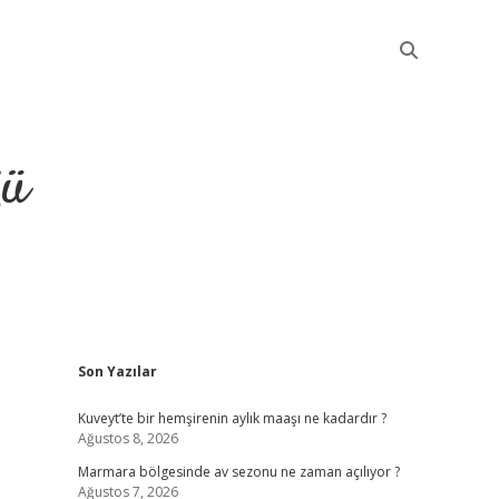
ğü
Sidebar
Son Yazılar
elexbet günce
Kuveyt’te bir hemşirenin aylık maaşı ne kadardır ?
Ağustos 8, 2026
Marmara bölgesinde av sezonu ne zaman açılıyor ?
Ağustos 7, 2026