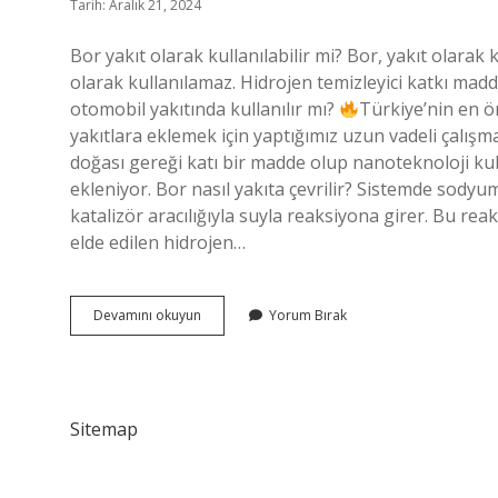
Tarih: Aralık 21, 2024
Bor yakıt olarak kullanılabilir mi? Bor, yakıt olarak 
olarak kullanılamaz. Hidrojen temizleyici katkı madde
otomobil yakıtında kullanılır mı?
Türkiye’nin en ö
yakıtlara eklemek için yaptığımız uzun vadeli çalı
doğası gereği katı bir madde olup nanoteknoloji kulla
ekleniyor. Bor nasıl yakıta çevrilir? Sistemde sodyu
katalizör aracılığıyla suyla reaksiyona girer. Bu 
elde edilen hidrojen…
Bor
Devamını okuyun
Yorum Bırak
Jet
Yakıtı
Olarak
Kullanılır
Mı
Sitemap