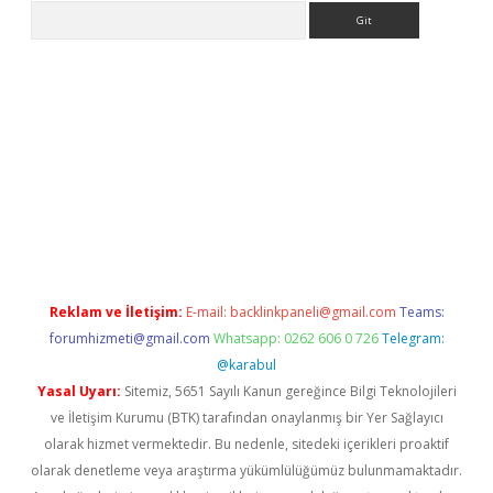
Arama
bet güncel giriş
betexper indir
Reklam ve İletişim:
E-mail:
backlinkpaneli@gmail.com
Teams:
forumhizmeti@gmail.com
Whatsapp: 0262 606 0 726
Telegram:
@karabul
Yasal Uyarı:
Sitemiz, 5651 Sayılı Kanun gereğince Bilgi Teknolojileri
ve İletişim Kurumu (BTK) tarafından onaylanmış bir Yer Sağlayıcı
olarak hizmet vermektedir. Bu nedenle, sitedeki içerikleri proaktif
olarak denetleme veya araştırma yükümlülüğümüz bulunmamaktadır.