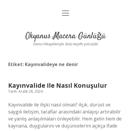
menüyü
Anasayfa
aç
Gizlilik Politikası
Okyanus Macera Günlüğü
Yasal Uyarı
Deniz hikayeleriyle dolu keyifli yolculuk!
Hakkımızda
Etiket:
Kayınvalideye ne denir
Kayınvalide Ile Nasıl Konuşulur
Tarih: Aralık 28, 2024
Kayınvalide ile ilişki nasıl olmalı? Açık, dürüst ve
saygılı iletişim, taraflar arasındaki anlayışı artırabilir
ve yanlış anlaşılmaları önleyebilir. Hem gelin hem de
kaynana, duygularını ve düşüncelerini açıkça ifade