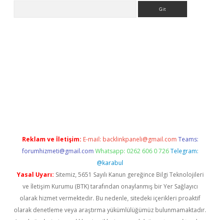
Arama
et güncel giriş
betexper indir
Reklam ve İletişim:
E-mail:
backlinkpaneli@gmail.com
Teams:
forumhizmeti@gmail.com
Whatsapp: 0262 606 0 726
Telegram:
@karabul
Yasal Uyarı:
Sitemiz, 5651 Sayılı Kanun gereğince Bilgi Teknolojileri
ve İletişim Kurumu (BTK) tarafından onaylanmış bir Yer Sağlayıcı
olarak hizmet vermektedir. Bu nedenle, sitedeki içerikleri proaktif
olarak denetleme veya araştırma yükümlülüğümüz bulunmamaktadır.