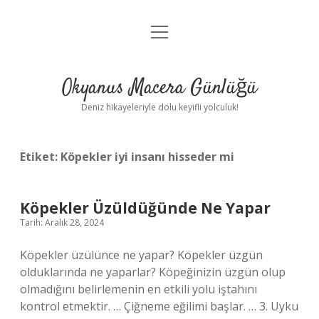
menüyü
Anasayfa
aç
Gizlilik Politikası
Okyanus Macera Günlüğü
Yasal Uyarı
Deniz hikayeleriyle dolu keyifli yolculuk!
Hakkımızda
Etiket:
Köpekler iyi insanı hisseder mi
Köpekler Üzüldüğünde Ne Yapar
Tarih: Aralık 28, 2024
Köpekler üzülünce ne yapar? Köpekler üzgün
olduklarında ne yaparlar? Köpeğinizin üzgün olup
olmadığını belirlemenin en etkili yolu iştahını
kontrol etmektir. … Çiğneme eğilimi başlar. … 3. Uyku