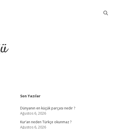
ğü
Sidebar
Son Yazılar
elexbet günce
Dünyanın en küçük parçası nedir ?
Ağustos 6, 2026
Kur’an neden Türkçe okunmaz ?
Ağustos 6, 2026