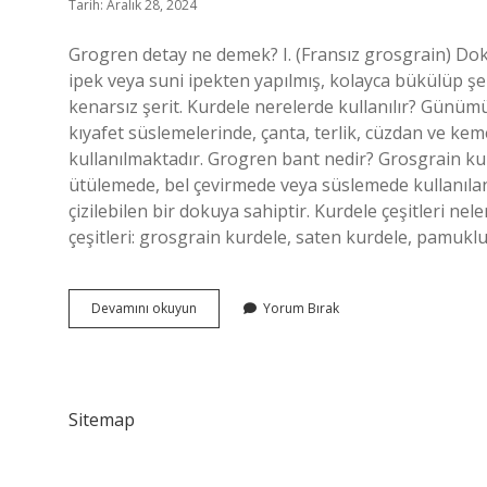
Tarih: Aralık 28, 2024
Grogren detay ne demek? I. (Fransız grosgrain) Do
ipek veya suni ipekten yapılmış, kolayca bükülüp şeki
kenarsız şerit. Kurdele nerelerde kullanılır? Günü
kıyafet süslemelerinde, çanta, terlik, cüzdan ve kem
kullanılmaktadır. Grogren bant nedir? Grosgrain kurd
ütülemede, bel çevirmede veya süslemede kullanılan 
çizilebilen bir dokuya sahiptir. Kurdele çeşitleri n
çeşitleri: grosgrain kurdele, saten kurdele, pamukl
Grogren
Devamını okuyun
Yorum Bırak
Kurdele
Nerede
Kullanılır
Sitemap