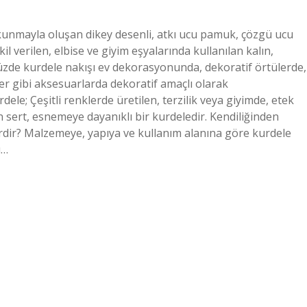
kunmayla oluşan dikey desenli, atkı ucu pamuk, çözgü ucu
l verilen, elbise ve giyim eşyalarında kullanılan kalın,
müzde kurdele nakışı ev dekorasyonunda, dekoratif örtülerde,
er gibi aksesuarlarda dekoratif amaçlı olarak
ele; Çeşitli renklerde üretilen, terzilik veya giyimde, etek
sert, esnemeye dayanıklı bir kurdeledir. Kendiliğinden
elerdir? Malzemeye, yapıya ve kullanım alanına göre kurdele
u…