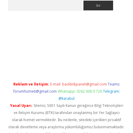
Arama
bet güncel giriş
betexper indir
Reklam ve İletişim:
E-mail:
backlinkpaneli@gmail.com
Teams:
forumhizmeti@gmail.com
Whatsapp: 0262 606 0 726
Telegram:
@karabul
Yasal Uyarı:
Sitemiz, 5651 Sayılı Kanun gereğince Bilgi Teknolojileri
ve İletişim Kurumu (BTK) tarafından onaylanmış bir Yer Sağlayıcı
olarak hizmet vermektedir. Bu nedenle, sitedeki içerikleri proaktif
olarak denetleme veya araştırma yükümlülüğümüz bulunmamaktadır.