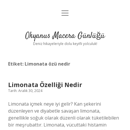
menüyü
Anasayfa
aç
Gizlilik Politikası
Okyanus Macera Günlüğü
Yasal Uyarı
Deniz hikayeleriyle dolu keyifli yolculuk!
Hakkımızda
Etiket:
Limonata özü nedir
Limonata Özelliği Nedir
Tarih: Aralık 30, 2024
Limonata içmek neye iyi gelir? Kan şekerini
düzenleyen ve diyabetle savaşan limonata,
genellikle soğuk olarak düzenli olarak tüketilebilen
bir meşrubattır. Limonata, vücuttaki histamin