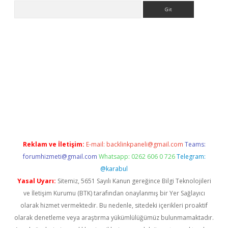
Arama
exper indir
Reklam ve İletişim:
E-mail:
backlinkpaneli@gmail.com
Teams:
forumhizmeti@gmail.com
Whatsapp: 0262 606 0 726
Telegram:
@karabul
Yasal Uyarı:
Sitemiz, 5651 Sayılı Kanun gereğince Bilgi Teknolojileri
ve İletişim Kurumu (BTK) tarafından onaylanmış bir Yer Sağlayıcı
olarak hizmet vermektedir. Bu nedenle, sitedeki içerikleri proaktif
olarak denetleme veya araştırma yükümlülüğümüz bulunmamaktadır.