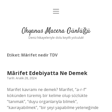
menüyü
Anasayfa
aç
Gizlilik Politikası
Okyanus Macera Günlüğü
Yasal Uyarı
Deniz hikayeleriyle dolu keyifli yolculuk!
Hakkımızda
Etiket:
Mârifet nedir TDV
Mârifet Edebiyatta Ne Demek
Tarih: Aralık 28, 2024
Marifet kavramı ne demek? Marifet, “a-r-f”
kökünden türemiş bir kelime olup sözlükte
“tanımak”, “duyu organlarıyla bilmek”,
“kavrayabilmek”, “bir şeyi yapabilme yeteneğinde