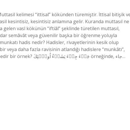
asil kelimesi “ittisal” kökünden türemiştir. İttisal bitişik v
il kesintisiz, kesintisiz anlamına gelir. Kuranda muttasıl ne
gelen vasl kökünün “iftiâl” şeklinde türetilen muttasıl,
adar semâvât veya güvenilir başka bir öğrenme yoluyla
 munkatı hadis nedir? Hadisler, rivayetlerinin kesik olup
bir veya daha fazla ravisinin atlandığı hadislere “munkâtı”,
zayıf hadislere ise “munkâtı” denir. Meddi muttasıl nedir bir örnek? جَاۤءَ جِىۤءَ يَشَاۤءُ اُولَۤئِكَ örneğinde, جاء…