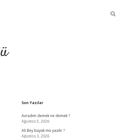
ğü
Sidebar
Son Yazılar
elexbet güncel
Avradım demek ne demek ?
Ağustos 5, 2026
Ali Bey büyük mü yazılır ?
Ağustos 3, 2026