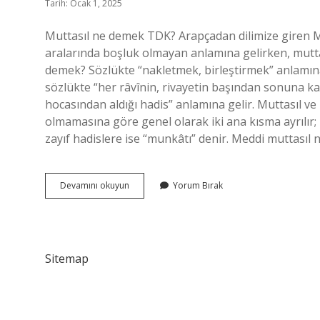
Tarih: Ocak 1, 2025
Muttasıl ne demek TDK? Arapçadan dilimize giren Mutt
aralarında boşluk olmayan anlamına gelirken, muttas
demek? Sözlükte “nakletmek, birleştirmek” anlamına 
sözlükte “her râvînin, rivayetin başından sonuna k
hocasından aldığı hadis” anlamına gelir. Muttasıl ve
olmamasına göre genel olarak iki ana kısma ayrılır; 
Muhtasıl
Devamını okuyun
Yorum Bırak
Ne
Demek
Sitemap