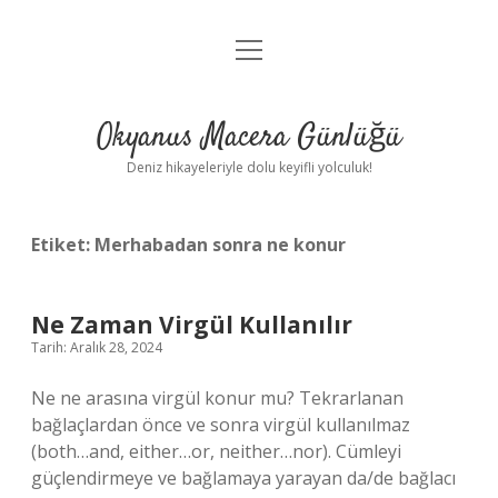
menüyü
Anasayfa
aç
Gizlilik Politikası
Okyanus Macera Günlüğü
Yasal Uyarı
Deniz hikayeleriyle dolu keyifli yolculuk!
Hakkımızda
Etiket:
Merhabadan sonra ne konur
Ne Zaman Virgül Kullanılır
Tarih: Aralık 28, 2024
Ne ne arasına virgül konur mu? Tekrarlanan
bağlaçlardan önce ve sonra virgül kullanılmaz
(both…and, either…or, neither…nor). Cümleyi
güçlendirmeye ve bağlamaya yarayan da/de bağlacı