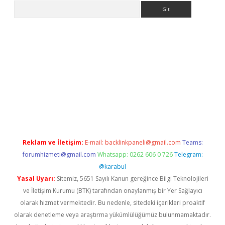
Arama
et güncel giriş
betexper indir
Reklam ve İletişim:
E-mail:
backlinkpaneli@gmail.com
Teams:
forumhizmeti@gmail.com
Whatsapp: 0262 606 0 726
Telegram:
@karabul
Yasal Uyarı:
Sitemiz, 5651 Sayılı Kanun gereğince Bilgi Teknolojileri
ve İletişim Kurumu (BTK) tarafından onaylanmış bir Yer Sağlayıcı
olarak hizmet vermektedir. Bu nedenle, sitedeki içerikleri proaktif
olarak denetleme veya araştırma yükümlülüğümüz bulunmamaktadır.