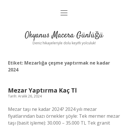
menüyü
Anasayfa
aç
Gizlilik Politikası
Okyanus Macera Günlüğü
Yasal Uyarı
Deniz hikayeleriyle dolu keyifli yolculuk!
Hakkımızda
Etiket:
Mezarlığa çeşme yaptırmak ne kadar
2024
Mezar Yaptırma Kaç Tl
Tarih: Aralık 26, 2024
Mezar taşı ne kadar 2024? 2024 yılı mezar
fiyatlarından bazı örnekler şöyle: Tek mermer mezar
taşı (basit işleme): 30.000 – 35.000 TL Tek granit