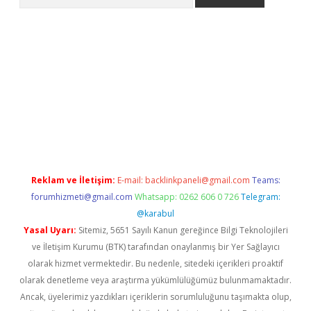
bet güncel giriş
betexper indir
Reklam ve İletişim:
E-mail:
backlinkpaneli@gmail.com
Teams:
forumhizmeti@gmail.com
Whatsapp: 0262 606 0 726
Telegram:
@karabul
Yasal Uyarı:
Sitemiz, 5651 Sayılı Kanun gereğince Bilgi Teknolojileri
ve İletişim Kurumu (BTK) tarafından onaylanmış bir Yer Sağlayıcı
olarak hizmet vermektedir. Bu nedenle, sitedeki içerikleri proaktif
olarak denetleme veya araştırma yükümlülüğümüz bulunmamaktadır.
Ancak, üyelerimiz yazdıkları içeriklerin sorumluluğunu taşımakta olup,