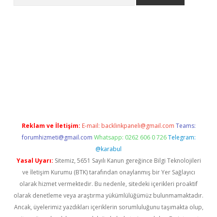
bet güncel giriş
betexper indir
Reklam ve İletişim:
E-mail:
backlinkpaneli@gmail.com
Teams:
forumhizmeti@gmail.com
Whatsapp: 0262 606 0 726
Telegram:
@karabul
Yasal Uyarı:
Sitemiz, 5651 Sayılı Kanun gereğince Bilgi Teknolojileri
ve İletişim Kurumu (BTK) tarafından onaylanmış bir Yer Sağlayıcı
olarak hizmet vermektedir. Bu nedenle, sitedeki içerikleri proaktif
olarak denetleme veya araştırma yükümlülüğümüz bulunmamaktadır.
Ancak, üyelerimiz yazdıkları içeriklerin sorumluluğunu taşımakta olup,