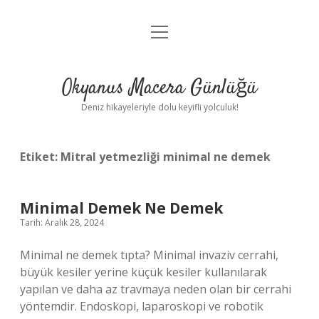
menüyü
Anasayfa
aç
Gizlilik Politikası
Okyanus Macera Günlüğü
Yasal Uyarı
Deniz hikayeleriyle dolu keyifli yolculuk!
Hakkımızda
Etiket:
Mitral yetmezliği minimal ne demek
Minimal Demek Ne Demek
Tarih: Aralık 28, 2024
Minimal ne demek tıpta? Minimal invaziv cerrahi,
büyük kesiler yerine küçük kesiler kullanılarak
yapılan ve daha az travmaya neden olan bir cerrahi
yöntemdir. Endoskopi, laparoskopi ve robotik