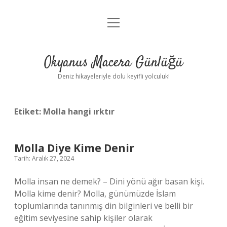
menüyü
Anasayfa
aç
Gizlilik Politikası
Okyanus Macera Günlüğü
Yasal Uyarı
Deniz hikayeleriyle dolu keyifli yolculuk!
Hakkımızda
Etiket:
Molla hangi ırktır
Molla Diye Kime Denir
Tarih: Aralık 27, 2024
Molla insan ne demek? – Dini yönü ağır basan kişi.
Molla kime denir? Molla, günümüzde İslam
toplumlarında tanınmış din bilginleri ve belli bir
eğitim seviyesine sahip kişiler olarak