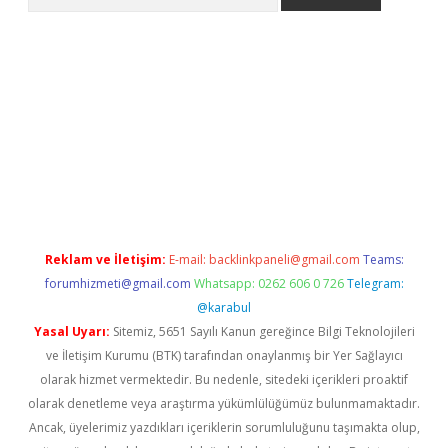
bet güncel giriş
betexper indir
Reklam ve İletişim:
E-mail:
backlinkpaneli@gmail.com
Teams:
forumhizmeti@gmail.com
Whatsapp: 0262 606 0 726
Telegram:
@karabul
Yasal Uyarı:
Sitemiz, 5651 Sayılı Kanun gereğince Bilgi Teknolojileri
ve İletişim Kurumu (BTK) tarafından onaylanmış bir Yer Sağlayıcı
olarak hizmet vermektedir. Bu nedenle, sitedeki içerikleri proaktif
olarak denetleme veya araştırma yükümlülüğümüz bulunmamaktadır.
Ancak, üyelerimiz yazdıkları içeriklerin sorumluluğunu taşımakta olup,