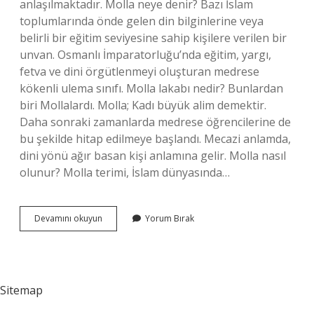
anlaşılmaktadır. Molla neye denir? Bazı İslam
toplumlarında önde gelen din bilginlerine veya
belirli bir eğitim seviyesine sahip kişilere verilen bir
unvan. Osmanlı İmparatorluğu’nda eğitim, yargı,
fetva ve dini örgütlenmeyi oluşturan medrese
kökenli ulema sınıfı. Molla lakabı nedir? Bunlardan
biri Mollalardı. Molla; Kadı büyük alim demektir.
Daha sonraki zamanlarda medrese öğrencilerine de
bu şekilde hitap edilmeye başlandı. Mecazi anlamda,
dini yönü ağır basan kişi anlamına gelir. Molla nasıl
olunur? Molla terimi, İslam dünyasında…
Molla
Devamını okuyun
Yorum Bırak
Diye
Kime
Denir
Sitemap