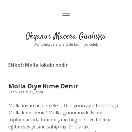
menüyü
Anasayfa
aç
Gizlilik Politikası
Okyanus Macera Günlüğü
Yasal Uyarı
Deniz hikayeleriyle dolu keyifli yolculuk!
Hakkımızda
Etiket:
Molla lakabı nedir
Molla Diye Kime Denir
Tarih: Aralık 27, 2024
Molla insan ne demek? – Dini yönü ağır basan kişi.
Molla kime denir? Molla, günümüzde İslam
toplumlarında tanınmış din bilginleri ve belli bir
eğitim seviyesine sahip kişiler olarak