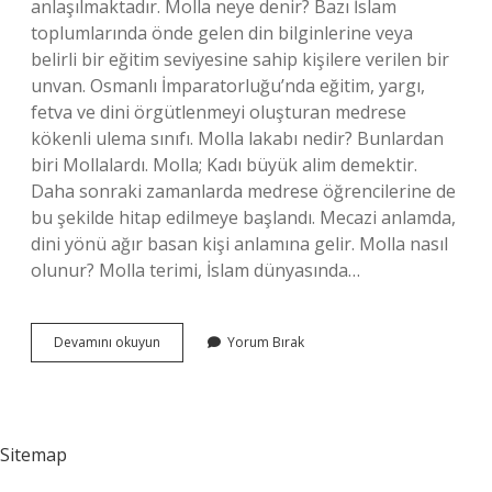
anlaşılmaktadır. Molla neye denir? Bazı İslam
toplumlarında önde gelen din bilginlerine veya
belirli bir eğitim seviyesine sahip kişilere verilen bir
unvan. Osmanlı İmparatorluğu’nda eğitim, yargı,
fetva ve dini örgütlenmeyi oluşturan medrese
kökenli ulema sınıfı. Molla lakabı nedir? Bunlardan
biri Mollalardı. Molla; Kadı büyük alim demektir.
Daha sonraki zamanlarda medrese öğrencilerine de
bu şekilde hitap edilmeye başlandı. Mecazi anlamda,
dini yönü ağır basan kişi anlamına gelir. Molla nasıl
olunur? Molla terimi, İslam dünyasında…
Molla
Devamını okuyun
Yorum Bırak
Diye
Kime
Denir
Sitemap