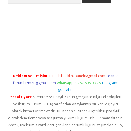
et güncel giriş
betexper indir
Reklam ve İletişim:
E-mail:
backlinkpaneli@gmail.com
Teams:
forumhizmeti@gmail.com
Whatsapp: 0262 606 0 726
Telegram:
@karabul
Yasal Uyarı:
Sitemiz, 5651 Sayılı Kanun gereğince Bilgi Teknolojileri
ve İletişim Kurumu (BTK) tarafından onaylanmış bir Yer Sağlayıcı
olarak hizmet vermektedir. Bu nedenle, sitedeki içerikleri proaktif
olarak denetleme veya araştırma yükümlülüğümüz bulunmamaktadır.
Ancak, üyelerimiz yazdıkları içeriklerin sorumluluğunu taşımakta olup,