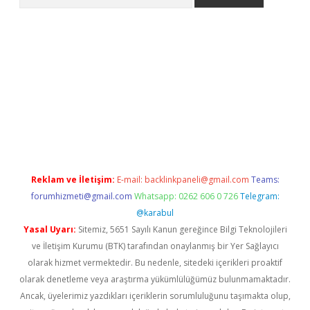
et güncel giriş
betexper indir
Reklam ve İletişim:
E-mail:
backlinkpaneli@gmail.com
Teams:
forumhizmeti@gmail.com
Whatsapp: 0262 606 0 726
Telegram:
@karabul
Yasal Uyarı:
Sitemiz, 5651 Sayılı Kanun gereğince Bilgi Teknolojileri
ve İletişim Kurumu (BTK) tarafından onaylanmış bir Yer Sağlayıcı
olarak hizmet vermektedir. Bu nedenle, sitedeki içerikleri proaktif
olarak denetleme veya araştırma yükümlülüğümüz bulunmamaktadır.
Ancak, üyelerimiz yazdıkları içeriklerin sorumluluğunu taşımakta olup,