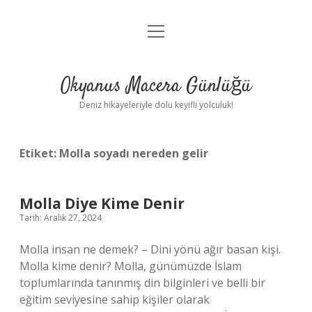
menüyü
Anasayfa
aç
Gizlilik Politikası
Okyanus Macera Günlüğü
Yasal Uyarı
Deniz hikayeleriyle dolu keyifli yolculuk!
Hakkımızda
Etiket:
Molla soyadı nereden gelir
Molla Diye Kime Denir
Tarih: Aralık 27, 2024
Molla insan ne demek? – Dini yönü ağır basan kişi.
Molla kime denir? Molla, günümüzde İslam
toplumlarında tanınmış din bilginleri ve belli bir
eğitim seviyesine sahip kişiler olarak