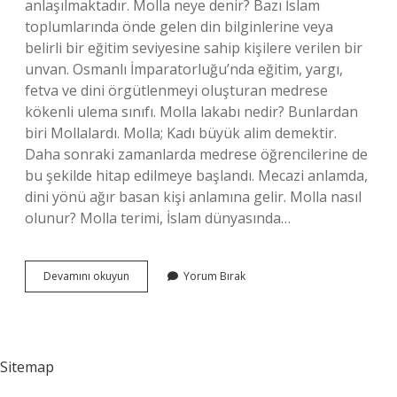
anlaşılmaktadır. Molla neye denir? Bazı İslam
toplumlarında önde gelen din bilginlerine veya
belirli bir eğitim seviyesine sahip kişilere verilen bir
unvan. Osmanlı İmparatorluğu’nda eğitim, yargı,
fetva ve dini örgütlenmeyi oluşturan medrese
kökenli ulema sınıfı. Molla lakabı nedir? Bunlardan
biri Mollalardı. Molla; Kadı büyük alim demektir.
Daha sonraki zamanlarda medrese öğrencilerine de
bu şekilde hitap edilmeye başlandı. Mecazi anlamda,
dini yönü ağır basan kişi anlamına gelir. Molla nasıl
olunur? Molla terimi, İslam dünyasında…
Molla
Devamını okuyun
Yorum Bırak
Diye
Kime
Denir
Sitemap