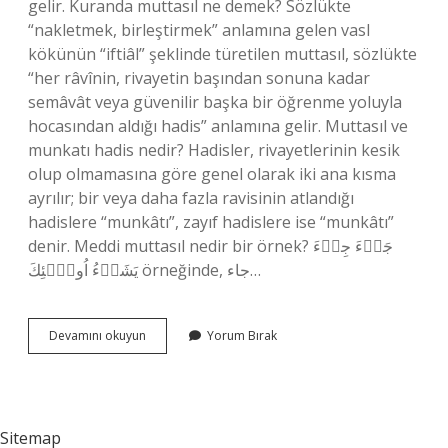
gelir. Kuranda muttasıl ne demek? Sözlükte
“nakletmek, birleştirmek” anlamına gelen vasl
kökünün “iftiâl” şeklinde türetilen muttasıl, sözlükte
“her râvînin, rivayetin başından sonuna kadar
semâvât veya güvenilir başka bir öğrenme yoluyla
hocasından aldığı hadis” anlamına gelir. Muttasıl ve
munkatı hadis nedir? Hadisler, rivayetlerinin kesik
olup olmamasına göre genel olarak iki ana kısma
ayrılır; bir veya daha fazla ravisinin atlandığı
hadislere “munkâtı”, zayıf hadislere ise “munkâtı”
denir. Meddi muttasıl nedir bir örnek? جَاۤءَ جِىۤءَ
يَشَاۤءُ اُولَۤئِكَ örneğinde, جاء…
Muhtasıl
Devamını okuyun
Yorum Bırak
Ne
Demek
Sitemap