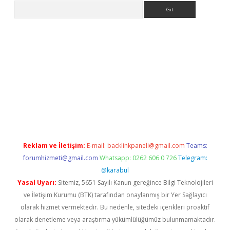
Arama
et güncel giriş
betexper indir
Reklam ve İletişim:
E-mail:
backlinkpaneli@gmail.com
Teams:
forumhizmeti@gmail.com
Whatsapp: 0262 606 0 726
Telegram:
@karabul
Yasal Uyarı:
Sitemiz, 5651 Sayılı Kanun gereğince Bilgi Teknolojileri
ve İletişim Kurumu (BTK) tarafından onaylanmış bir Yer Sağlayıcı
olarak hizmet vermektedir. Bu nedenle, sitedeki içerikleri proaktif
olarak denetleme veya araştırma yükümlülüğümüz bulunmamaktadır.