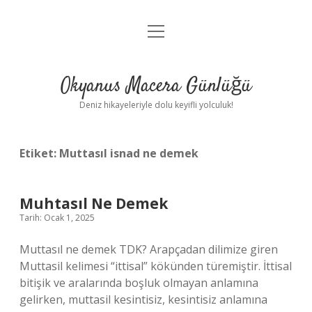
menüyü
Anasayfa
aç
Gizlilik Politikası
Okyanus Macera Günlüğü
Yasal Uyarı
Deniz hikayeleriyle dolu keyifli yolculuk!
Hakkımızda
Etiket:
Muttasıl isnad ne demek
Muhtasıl Ne Demek
Tarih: Ocak 1, 2025
Muttasıl ne demek TDK? Arapçadan dilimize giren
Muttasil kelimesi “ittisal” kökünden türemiştir. İttisal
bitişik ve aralarında boşluk olmayan anlamına
gelirken, muttasil kesintisiz, kesintisiz anlamına