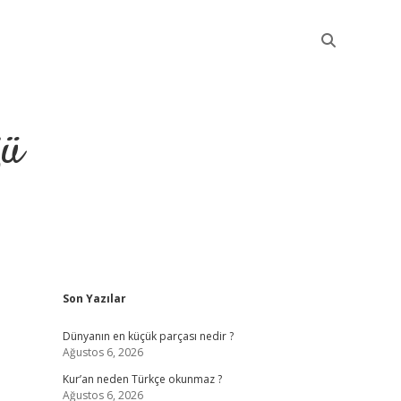
ğü
Sidebar
Son Yazılar
elexbet günce
Dünyanın en küçük parçası nedir ?
Ağustos 6, 2026
Kur’an neden Türkçe okunmaz ?
Ağustos 6, 2026