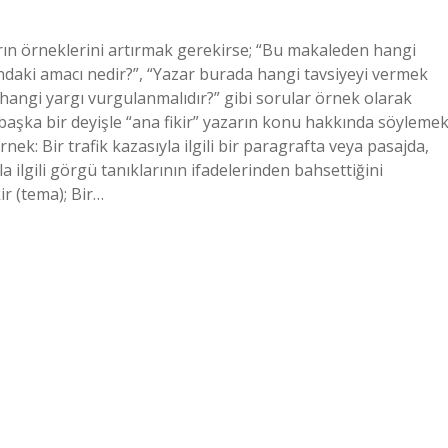
arın örneklerini artırmak gerekirse; “Bu makaleden hangi
ındaki amacı nedir?”, “Yazar burada hangi tavsiyeyi vermek
 hangi yargı vurgulanmalıdır?” gibi sorular örnek olarak
ya başka bir deyişle “ana fikir” yazarın konu hakkında söyleme
rnek: Bir trafik kazasıyla ilgili bir paragrafta veya pasajda,
a ilgili görgü tanıklarının ifadelerinden bahsettiğini
ir (tema); Bir…