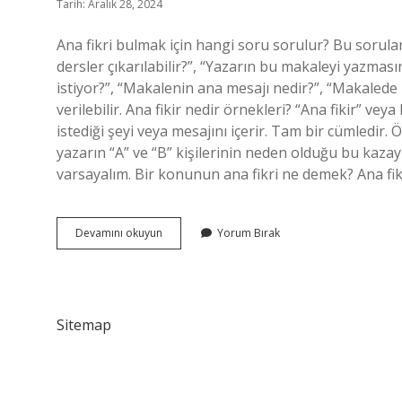
Tarih: Aralık 28, 2024
Ana fikri bulmak için hangi soru sorulur? Bu sorul
dersler çıkarılabilir?”, “Yazarın bu makaleyi yazmas
istiyor?”, “Makalenin ana mesajı nedir?”, “Makalede
verilebilir. Ana fikir nedir örnekleri? “Ana fikir” ve
istediği şeyi veya mesajını içerir. Tam bir cümledir. Ö
yazarın “A” ve “B” kişilerinin neden olduğu bu kazayl
varsayalım. Bir konunun ana fikri ne demek? Ana fik
Bir
Devamını okuyun
Yorum Bırak
Konunun
Ana
Fikri
Nasıl
Bulunur
Sitemap