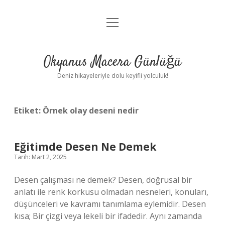
menüyü
Anasayfa
aç
Gizlilik Politikası
Okyanus Macera Günlüğü
Yasal Uyarı
Deniz hikayeleriyle dolu keyifli yolculuk!
Hakkımızda
Etiket:
Örnek olay deseni nedir
Eğitimde Desen Ne Demek
Tarih: Mart 2, 2025
Desen çalışması ne demek? Desen, doğrusal bir
anlatı ile renk korkusu olmadan nesneleri, konuları,
düşünceleri ve kavramı tanımlama eylemidir. Desen
kısa; Bir çizgi veya lekeli bir ifadedir. Aynı zamanda