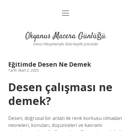
menüyü
Anasayfa
aç
Gizlilik Politikası
Okyanus Macera Günlüğü
Yasal Uyarı
Deniz hikayeleriyle dolu keyifli yolculuk!
Hakkımızda
Eğitimde Desen Ne Demek
Tarih: Mart 2, 2025
Desen çalışması ne
demek?
Desen, doğrusal bir anlatı ile renk korkusu olmadan
nesneleri, konuları, düşünceleri ve kavramı