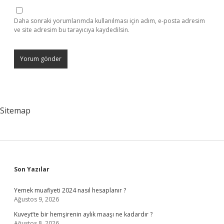
Daha sonraki yorumlarımda kullanılması için adım, e-posta adresim
ve site adresim bu tarayıcıya kaydedilsin.
Sitemap
Sidebar
Son Yazılar
Yemek muafiyeti 2024 nasıl hesaplanır ?
Ağustos 9, 2026
Kuveyt’te bir hemşirenin aylık maaşı ne kadardır ?
Ağustos 8, 2026