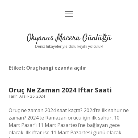
menüyü
Anasayfa
aç
Gizlilik Politikası
Okyanus Macera Günlüğü
Yasal Uyarı
Deniz hikayeleriyle dolu keyifli yolculuk!
Hakkımızda
Etiket:
Oruç hangi ezanda açılır
Oruç Ne Zaman 2024 Iftar Saati
Tarih: Aralık 26, 2024
Oruç ne zaman 2024 saat kaçta? 2024’te ilk sahur ne
zaman? 2024’te Ramazan orucu için ilk sahur, 10
Mart Pazar’ı 11 Mart Pazartesi’ne bağlayan gece
olacak. İlk iftar ise 11 Mart Pazartesi günü olacak.