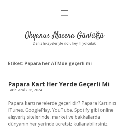
menüyü
Anasayfa
aç
Gizlilik Politikası
Okyanus Macera Günlüğü
Yasal Uyarı
Deniz hikayeleriyle dolu keyifli yolculuk!
Hakkımızda
Etiket:
Papara her ATMde geçerli mi
Papara Kart Her Yerde Geçerli Mi
Tarih: Aralık 28, 2024
Papara kartı nerelerde geçerlidir? Papara Kartınızı
iTunes, GooglePlay, YouTube, Spotify gibi online
alışveriş sitelerinde, market ve bakkallarda
dünyanın her yerinde ücretsiz kullanabilirsiniz.