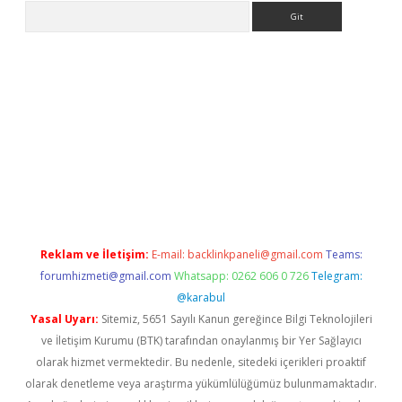
Arama
et güncel giriş
betexper indir
Reklam ve İletişim:
E-mail:
backlinkpaneli@gmail.com
Teams:
forumhizmeti@gmail.com
Whatsapp: 0262 606 0 726
Telegram:
@karabul
Yasal Uyarı:
Sitemiz, 5651 Sayılı Kanun gereğince Bilgi Teknolojileri
ve İletişim Kurumu (BTK) tarafından onaylanmış bir Yer Sağlayıcı
olarak hizmet vermektedir. Bu nedenle, sitedeki içerikleri proaktif
olarak denetleme veya araştırma yükümlülüğümüz bulunmamaktadır.