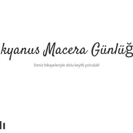
kyanus Macera Günlü
Deniz hikayeleriyle dolu keyifli yolculuk!
ı