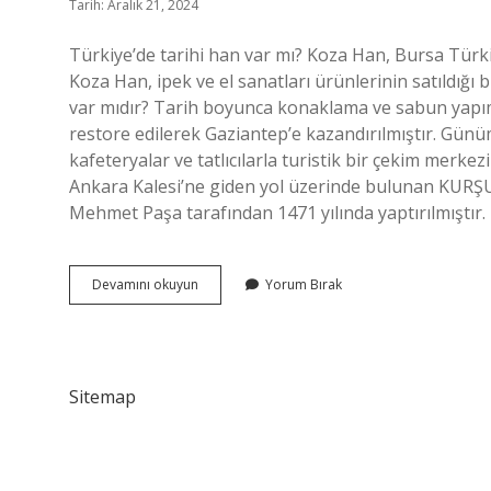
Tarih: Aralık 21, 2024
Türkiye’de tarihi han var mı? Koza Han, Bursa Türkiy
Koza Han, ipek ve el sanatları ürünlerinin satıldığı 
var mıdır? Tarih boyunca konaklama ve sabun yapımı 
restore edilerek Gaziantep’e kazandırılmıştır. Günü
kafeteryalar ve tatlıcılarla turistik bir çekim merke
Ankara Kalesi’ne giden yol üzerinde bulunan KUR
Mehmet Paşa tarafından 1471 yılında yaptırılmıştır. 
Türkiyede
Devamını okuyun
Yorum Bırak
Han
Var
Mı
Sitemap