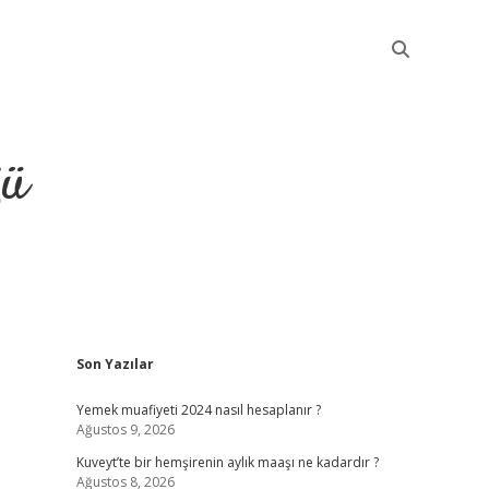
ğü
Sidebar
Son Yazılar
elexbet günce
Yemek muafiyeti 2024 nasıl hesaplanır ?
Ağustos 9, 2026
Kuveyt’te bir hemşirenin aylık maaşı ne kadardır ?
Ağustos 8, 2026