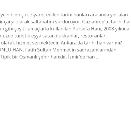
e’nin en çok ziyaret edilen tarihi hanları arasında yer alan
bir çarşı olarak saltanatını sürdürüyor. Gaziantep’te tarihi ha
gibi çeşitli amaçlarla kullanılan Pürsefa Hanı, 2008 yılında
müzde turistik eşya satan dükkanlar, restoranlar,
zi olarak hizmet vermektedir. Ankara’da tarihi han var mı?
ŞUNLU HAN, Fatih Sultan Mehmet’in sadrazamlarından
Tipik bir Osmanlı şehir hanıdır. İzmir’de han…