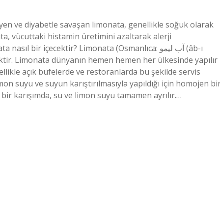
yen ve diyabetle savaşan limonata, genellikle soğuk olarak
ta, vücuttaki histamin üretimini azaltarak alerji
l bir içecektir? Limonata (Osmanlıca: آب ليمو (âb-ı
cektir. Limonata dünyanın hemen hemen her ülkesinde yapılır
özellikle açık büfelerde ve restoranlarda bu şekilde servis
mon suyu ve suyun karıştırılmasıyla yapıldığı için homojen bi
 bir karışımda, su ve limon suyu tamamen ayrılır.…