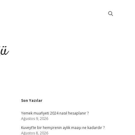
ğü
Sidebar
Son Yazılar
elexbet güncel
Yemek muafiyeti 2024 nasıl hesaplanır ?
Ağustos 9, 2026
Kuveyt’te bir hemşirenin aylık maaşı ne kadardır ?
Ağustos 8, 2026