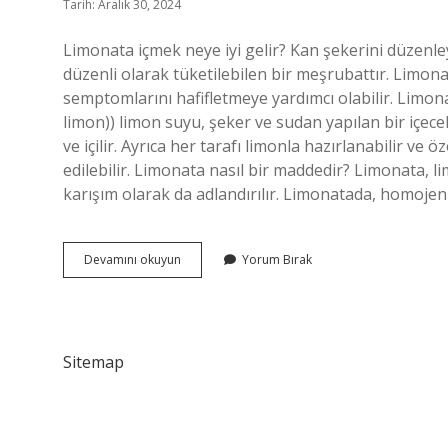
Tarih: Aralık 30, 2024
Limonata içmek neye iyi gelir? Kan şekerini düzenle
düzenli olarak tüketilebilen bir meşrubattır. Limona
semptomlarını hafifletmeye yardımcı olabilir. Limonata nası
limon)) limon suyu, şeker ve sudan yapılan bir içe
ve içilir. Ayrıca her tarafı limonla hazırlanabilir ve 
edilebilir. Limonata nasıl bir maddedir? Limonata, li
karışım olarak da adlandırılır. Limonatada, homojen
Limonata
Devamını okuyun
Yorum Bırak
Özelliği
Nedir
Sitemap