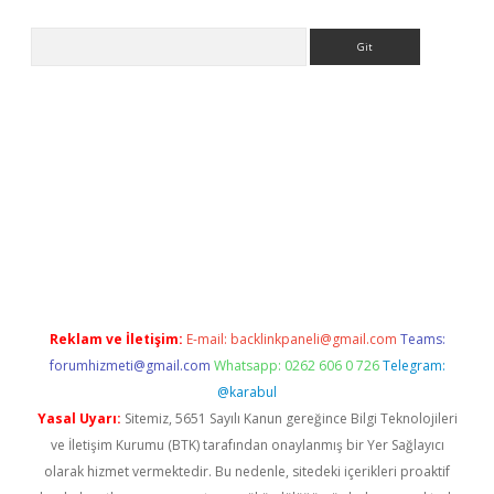
Arama
et güncel giriş
betexper indir
Reklam ve İletişim:
E-mail:
backlinkpaneli@gmail.com
Teams:
forumhizmeti@gmail.com
Whatsapp: 0262 606 0 726
Telegram:
@karabul
Yasal Uyarı:
Sitemiz, 5651 Sayılı Kanun gereğince Bilgi Teknolojileri
ve İletişim Kurumu (BTK) tarafından onaylanmış bir Yer Sağlayıcı
olarak hizmet vermektedir. Bu nedenle, sitedeki içerikleri proaktif