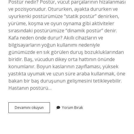
Postür nedir? Postür, vücut parçalarının hizalanması
ve pozisyonudur. Otururken, ayakta dururken ve
uyurkenki postürümüze “statik postür” denirken,
yürüme, koşma ve oyun oynama gibi aktiviteler
sırasındaki postürümüze “dinamik postür” denir.
Kafa neden önde durur? Akıllı cihazların ve
bilgisayarların yoğun kullanımı nedeniyle
günümüzde en sık görülen duruş bozukluklarından
biridir. Baş, vücudun dikey orta hattının önünde
konumlanır. Boyun kaslarının zayıflaması, yüksek
yastıkta uyumak ve uzun süre araba kullanmak, öne
bakan bir baş duruşunun gelişmesini tetikleyebilir.
Hastanın postürü…
Baş
Devamını okuyun
Yorum Bırak
Önde
Postür
Nedir