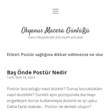
menüyü
Anasayfa
aç
Gizlilik Politikası
Okyanus Macera Günlüğü
Yasal Uyarı
Deniz hikayeleriyle dolu keyifli yolculuk!
Hakkımızda
Etiket:
Postür sağlığına dikkat edilmezse ne olur
Baş Önde Postür Nedir
Tarih: Ekim 18, 2024
Postür bozukluğu nasıl düzelir? Duruş bozuklukları
nasıl düzeltilir? Sürekli aynı pozisyonda durmayı
engelleyen korse kullanımıyla düzenli ve iyi uyku.
Daha fazla makale… Postür ne demek oluyor?