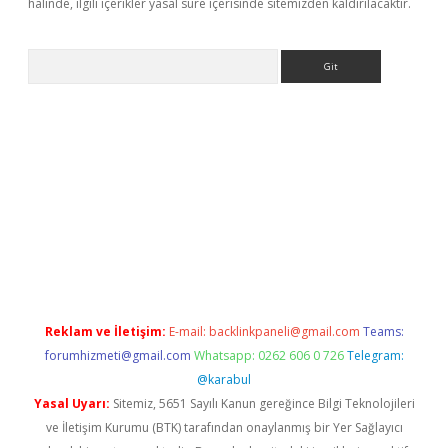
halinde, ilgili içerikler yasal süre içerisinde sitemizden kaldırılacaktır.
Arama
bet güncel giriş
betexper indir
Reklam ve İletişim:
E-mail:
backlinkpaneli@gmail.com
Teams:
forumhizmeti@gmail.com
Whatsapp: 0262 606 0 726
Telegram:
@karabul
Yasal Uyarı:
Sitemiz, 5651 Sayılı Kanun gereğince Bilgi Teknolojileri
ve İletişim Kurumu (BTK) tarafından onaylanmış bir Yer Sağlayıcı