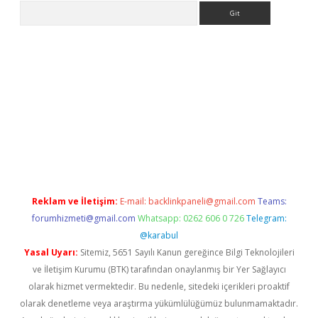
Arama
bet güncel giriş
betexper indir
Reklam ve İletişim:
E-mail:
backlinkpaneli@gmail.com
Teams:
forumhizmeti@gmail.com
Whatsapp: 0262 606 0 726
Telegram:
@karabul
Yasal Uyarı:
Sitemiz, 5651 Sayılı Kanun gereğince Bilgi Teknolojileri
ve İletişim Kurumu (BTK) tarafından onaylanmış bir Yer Sağlayıcı
olarak hizmet vermektedir. Bu nedenle, sitedeki içerikleri proaktif
olarak denetleme veya araştırma yükümlülüğümüz bulunmamaktadır.