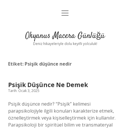
menüyü
Anasayfa
aç
Gizlilik Politikası
Okyanus Macera Günlüğü
Yasal Uyarı
Deniz hikayeleriyle dolu keyifli yolculuk!
Hakkımızda
Etiket:
Psişik düşünce nedir
Psişik Düşünce Ne Demek
Tarih: Ocak 3, 2025
Psişik düşünce nedir? “Psişik” kelimesi
parapsikolojiyle ilgili konuları karakterize etmek,
öznelleştirmek veya kişiselleştirmek için kullanılır.
Parapsikoloji bir spiritüel bilim ve transmateryal