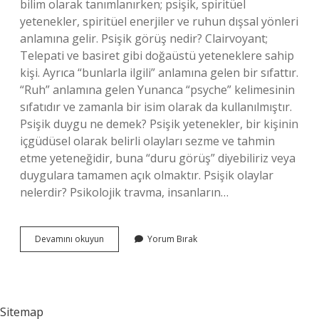
bilim olarak tanımlanırken; psişik, spiritüel
yetenekler, spiritüel enerjiler ve ruhun dışsal yönleri
anlamına gelir. Psişik görüş nedir? Clairvoyant;
Telepati ve basiret gibi doğaüstü yeteneklere sahip
kişi. Ayrıca “bunlarla ilgili” anlamına gelen bir sıfattır.
“Ruh” anlamına gelen Yunanca “psyche” kelimesinin
sıfatıdır ve zamanla bir isim olarak da kullanılmıştır.
Psişik duygu ne demek? Psişik yetenekler, bir kişinin
içgüdüsel olarak belirli olayları sezme ve tahmin
etme yeteneğidir, buna “duru görüş” diyebiliriz veya
duygulara tamamen açık olmaktır. Psişik olaylar
nelerdir? Psikolojik travma, insanların…
Psişik
Devamını okuyun
Yorum Bırak
Düşünce
Ne
Demek
Sitemap