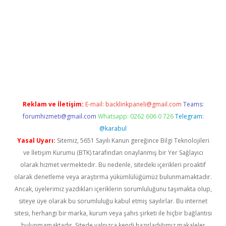
riş
betexper indir
Reklam ve İletişim:
E-mail:
backlinkpaneli@gmail.com
Teams:
forumhizmeti@gmail.com
Whatsapp: 0262 606 0 726
Telegram:
@karabul
Yasal Uyarı:
Sitemiz, 5651 Sayılı Kanun gereğince Bilgi Teknolojileri
ve İletişim Kurumu (BTK) tarafından onaylanmış bir Yer Sağlayıcı
olarak hizmet vermektedir. Bu nedenle, sitedeki içerikleri proaktif
olarak denetleme veya araştırma yükümlülüğümüz bulunmamaktadır.
Ancak, üyelerimiz yazdıkları içeriklerin sorumluluğunu taşımakta olup,
siteye üye olarak bu sorumluluğu kabul etmiş sayılırlar. Bu internet
sitesi, herhangi bir marka, kurum veya şahıs şirketi ile hiçbir bağlantısı
bulunmamaktadır. Sitede yalnızca kendi hazırladığımız makaleler