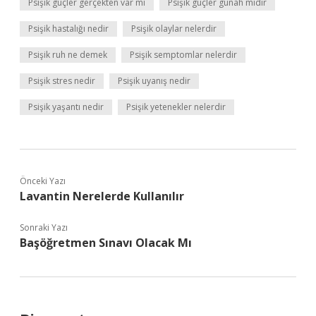
Psişik güçler gerçekten var mı
Psişik güçler günah mıdır
Psişik hastalığı nedir
Psişik olaylar nelerdir
Psişik ruh ne demek
Psişik semptomlar nelerdir
Psişik stres nedir
Psişik uyanış nedir
Psişik yaşantı nedir
Psişik yetenekler nelerdir
Önceki Yazı
Lavantin Nerelerde Kullanılır
Sonraki Yazı
Başöğretmen Sınavı Olacak Mı