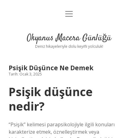
menüyü
Anasayfa
aç
Gizlilik Politikası
Okyanus Macera Günlüğü
Yasal Uyarı
Deniz hikayeleriyle dolu keyifli yolculuk!
Hakkımızda
Psişik Düşünce Ne Demek
Tarih: Ocak 3, 2025
Psişik düşünce
nedir?
“Psişik” kelimesi parapsikolojiyle ilgili konuları
karakterize etmek, öznelleştirmek veya