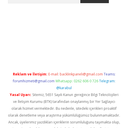
bet güncel giriş
betexper indir
Reklam ve İletişim:
E-mail:
backlinkpaneli@gmail.com
Teams:
forumhizmeti@gmail.com
Whatsapp: 0262 606 0 726
Telegram:
@karabul
Yasal Uyarı:
Sitemiz, 5651 Sayılı Kanun gereğince Bilgi Teknolojileri
ve İletişim Kurumu (BTK) tarafından onaylanmış bir Yer Sağlayıcı
olarak hizmet vermektedir. Bu nedenle, sitedeki içerikleri proaktif
olarak denetleme veya araştırma yükümlülüğümüz bulunmamaktadır.
Ancak, üyelerimiz yazdıkları içeriklerin sorumluluğunu taşımakta olup,