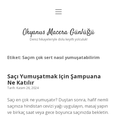
menüyü
Anasayfa
aç
Gizlilik Politikası
Okyanus Macera Günlüğü
Yasal Uyarı
Deniz hikayeleriyle dolu keyifli yolculuk!
Hakkımızda
Etiket:
Saçım çok sert nasıl yumuşatabilirim
Saçı Yumuşatmak Için Şampuana
Ne Katılır
Tarih: Kasım 26, 2024
Saçı en çok ne yumuşatır? Duştan sonra, hafif nemli
saçınıza hindistan cevizi yağı uygulayın, masaj yapın
ve birkaç saat veya gece boyunca saçınızda bekletin.