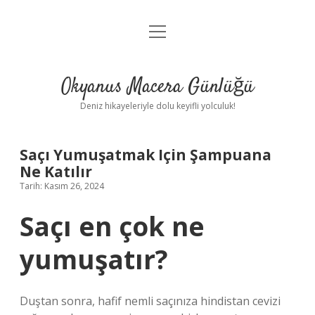
menüyü
Anasayfa
aç
Gizlilik Politikası
Okyanus Macera Günlüğü
Yasal Uyarı
Deniz hikayeleriyle dolu keyifli yolculuk!
Hakkımızda
Saçı Yumuşatmak Için Şampuana
Ne Katılır
Tarih: Kasım 26, 2024
Saçı en çok ne
yumuşatır?
Duştan sonra, hafif nemli saçınıza hindistan cevizi