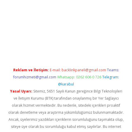
iriş
betexper indir
Reklam ve İletişim:
E-mail:
backlinkpaneli@gmail.com
Teams:
forumhizmeti@gmail.com
Whatsapp: 0262 606 0 726
Telegram:
@karabul
Yasal Uyarı:
Sitemiz, 5651 Sayılı Kanun gereğince Bilgi Teknolojileri
ve İletişim Kurumu (BTK) tarafından onaylanmış bir Yer Sağlayıcı
olarak hizmet vermektedir. Bu nedenle, sitedeki içerikleri proaktif
olarak denetleme veya araştırma yükümlülüğümüz bulunmamaktadır.
Ancak, üyelerimiz yazdıkları içeriklerin sorumluluğunu taşımakta olup,
siteye üye olarak bu sorumluluğu kabul etmiş sayılırlar. Bu internet