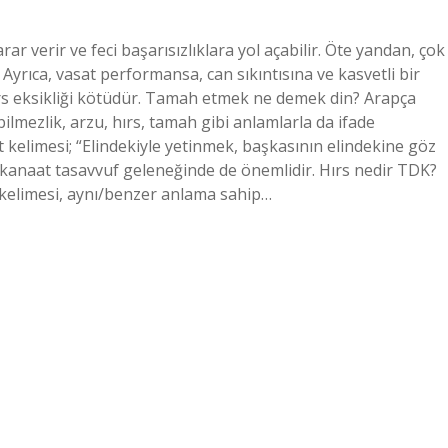
arar verir ve feci başarısızlıklara yol açabilir. Öte yandan, çok
 Ayrıca, vasat performansa, can sıkıntısına ve kasvetli bir
 hırs eksikliği kötüdür. Tamah etmek ne demek din? Arapça
ilmezlik, arzu, hırs, tamah gibi anlamlarla da ifade
 kelimesi; “Elindekiyle yetinmek, başkasının elindekine göz
 kanaat tasavvuf geleneğinde de önemlidir. Hırs nedir TDK?
 kelimesi, aynı/benzer anlama sahip…