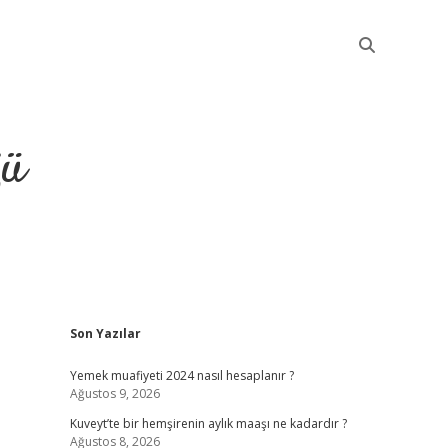
ğü
Sidebar
Son Yazılar
elexbet güncel
Yemek muafiyeti 2024 nasıl hesaplanır ?
Ağustos 9, 2026
Kuveyt’te bir hemşirenin aylık maaşı ne kadardır ?
Ağustos 8, 2026