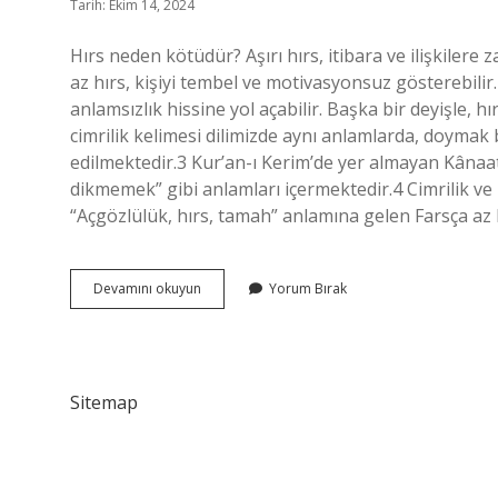
Tarih: Ekim 14, 2024
Hırs neden kötüdür? Aşırı hırs, itibara ve ilişkilere z
az hırs, kişiyi tembel ve motivasyonsuz gösterebilir.
anlamsızlık hissine yol açabilir. Başka bir deyişle,
cimrilik kelimesi dilimizde aynı anlamlarda, doymak b
edilmektedir.3 Kur’an-ı Kerim’de yer almayan Kânaat
dikmemek” gibi anlamları içermektedir.4 Cimrilik ve
“Açgözlülük, hırs, tamah” anlamına gelen Farsça az
Hırs
Devamını okuyun
Yorum Bırak
Ve
Tamah
Ne
Demek
Sitemap