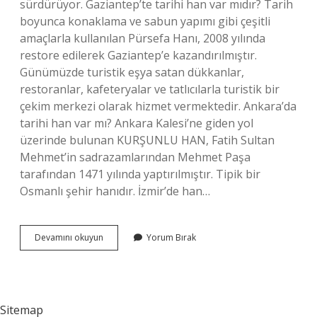
sürdürüyor. Gaziantep’te tarihi han var mıdır? Tarih
boyunca konaklama ve sabun yapımı gibi çeşitli
amaçlarla kullanılan Pürsefa Hanı, 2008 yılında
restore edilerek Gaziantep’e kazandırılmıştır.
Günümüzde turistik eşya satan dükkanlar,
restoranlar, kafeteryalar ve tatlıcılarla turistik bir
çekim merkezi olarak hizmet vermektedir. Ankara’da
tarihi han var mı? Ankara Kalesi’ne giden yol
üzerinde bulunan KURŞUNLU HAN, Fatih Sultan
Mehmet’in sadrazamlarından Mehmet Paşa
tarafından 1471 yılında yaptırılmıştır. Tipik bir
Osmanlı şehir hanıdır. İzmir’de han…
Türkiyede
Devamını okuyun
Yorum Bırak
Han
Var
Mı
Sitemap