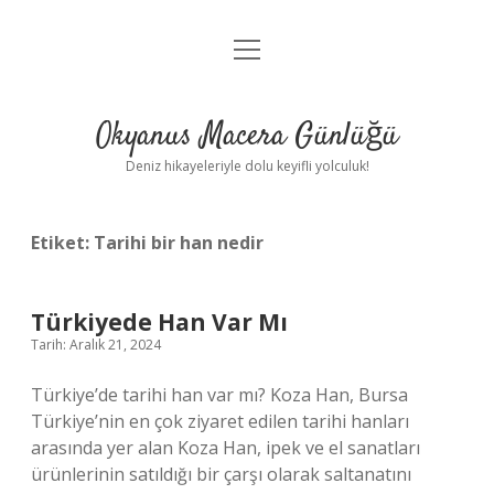
menüyü
Anasayfa
aç
Gizlilik Politikası
Okyanus Macera Günlüğü
Yasal Uyarı
Deniz hikayeleriyle dolu keyifli yolculuk!
Hakkımızda
Etiket:
Tarihi bir han nedir
Türkiyede Han Var Mı
Tarih: Aralık 21, 2024
Türkiye’de tarihi han var mı? Koza Han, Bursa
Türkiye’nin en çok ziyaret edilen tarihi hanları
arasında yer alan Koza Han, ipek ve el sanatları
ürünlerinin satıldığı bir çarşı olarak saltanatını