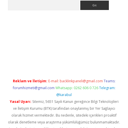
Arama
bet güncel giriş
betexper indir
Reklam ve İletişim:
E-mail:
backlinkpaneli@gmail.com
Teams:
forumhizmeti@gmail.com
Whatsapp: 0262 606 0 726
Telegram:
@karabul
Yasal Uyarı:
Sitemiz, 5651 Sayılı Kanun gereğince Bilgi Teknolojileri
ve İletişim Kurumu (BTK) tarafından onaylanmış bir Yer Sağlayıcı
olarak hizmet vermektedir. Bu nedenle, sitedeki içerikleri proaktif
olarak denetleme veya araştırma yükümlülüğümüz bulunmamaktadır.