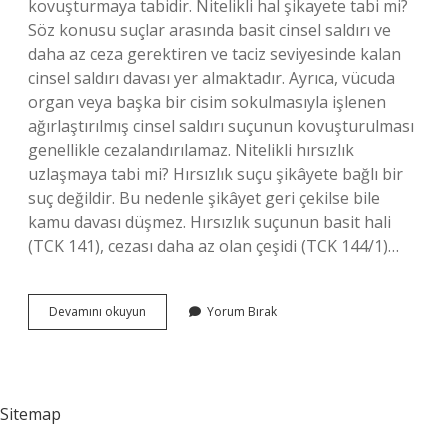
kovuşturmaya tabidir. Nitelikli hal şikayete tabi mi?
Söz konusu suçlar arasında basit cinsel saldırı ve
daha az ceza gerektiren ve taciz seviyesinde kalan
cinsel saldırı davası yer almaktadır. Ayrıca, vücuda
organ veya başka bir cisim sokulmasıyla işlenen
ağırlaştırılmış cinsel saldırı suçunun kovuşturulması
genellikle cezalandırılamaz. Nitelikli hırsızlık
uzlaşmaya tabi mi? Hırsızlık suçu şikâyete bağlı bir
suç değildir. Bu nedenle şikâyet geri çekilse bile
kamu davası düşmez. Hırsızlık suçunun basit hali
(TCK 141), cezası daha az olan çeşidi (TCK 144/1)…
Hırsızlığın
Devamını okuyun
Yorum Bırak
Nitelikli
Hali
Şikayete
Tabi
Mi
Sitemap