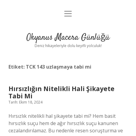
menüyü
Anasayfa
aç
Gizlilik Politikası
Okyanus Macera Günlüğü
Yasal Uyarı
Deniz hikayeleriyle dolu keyifli yolculuk!
Hakkımızda
Etiket:
TCK 143 uzlaşmaya tabi mi
Hırsızlığın Nitelikli Hali Şikayete
Tabi Mi
Tarih: Ekim 18, 2024
Hırsızlık nitelikli hal şikayete tabi mi? Hem basit
hırsızlık suçu hem de ağır hırsızlık suçu kanunen
cezalandırılamaz. Bu nedenle resen soruşturma ve