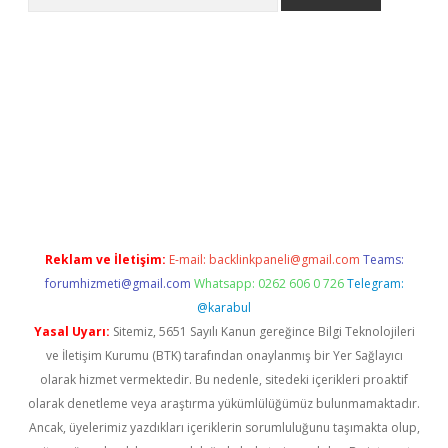
et güncel giriş
betexper indir
Reklam ve İletişim:
E-mail:
backlinkpaneli@gmail.com
Teams:
forumhizmeti@gmail.com
Whatsapp: 0262 606 0 726
Telegram:
@karabul
Yasal Uyarı:
Sitemiz, 5651 Sayılı Kanun gereğince Bilgi Teknolojileri
ve İletişim Kurumu (BTK) tarafından onaylanmış bir Yer Sağlayıcı
olarak hizmet vermektedir. Bu nedenle, sitedeki içerikleri proaktif
olarak denetleme veya araştırma yükümlülüğümüz bulunmamaktadır.
Ancak, üyelerimiz yazdıkları içeriklerin sorumluluğunu taşımakta olup,