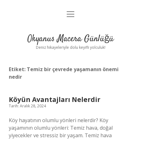
menüyü
Anasayfa
aç
Gizlilik Politikası
Okyanus Macera Günlüğü
Yasal Uyarı
Deniz hikayeleriyle dolu keyifli yolculuk!
Hakkımızda
Etiket:
Temiz bir çevrede yaşamanın önemi
nedir
Köyün Avantajları Nelerdir
Tarih: Aralık 28, 2024
Köy hayatının olumlu yönleri nelerdir? Köy
yaşamının olumlu yönleri: Temiz hava, doğal
yiyecekler ve stressiz bir yaşam. Temiz hava