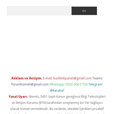
Arama
et güncel giriş
betexper indir
Reklam ve İletişim:
E-mail:
backlinkpaneli@gmail.com
Teams:
forumhizmeti@gmail.com
Whatsapp: 0262 606 0 726
Telegram:
@karabul
Yasal Uyarı:
Sitemiz, 5651 Sayılı Kanun gereğince Bilgi Teknolojileri
ve İletişim Kurumu (BTK) tarafından onaylanmış bir Yer Sağlayıcı
olarak hizmet vermektedir. Bu nedenle, sitedeki içerikleri proaktif