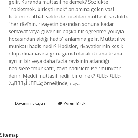
gelir. Kuranda muttasıl ne demek? Sözlükte
“nakletmek, birleştirmek” anlamına gelen vasl
kökünün “iftiâl” şeklinde türetilen muttasıl, sözlükte
“her râvînin, rivayetin başından sonuna kadar
semâvât veya güvenilir başka bir öğrenme yoluyla
hocasından aldığı hadis” anlamına gelir. Muttasıl ve
munkatı hadis nedir? Hadisler, rivayetlerinin kesik
olup olmamasına göre genel olarak iki ana kısma
ayrılır; bir veya daha fazla ravisinin atlandığı
hadislere “munkâtı”, zayıf hadislere ise “munkâtı”
denir. Meddi muttasıl nedir bir örnek? جَاۤءَ جِىۤءَ
يَشَاۤءُ اُولَۤئِكَ örneğinde, جاء…
Muhtasıl
Devamını okuyun
Yorum Bırak
Ne
Demek
Sitemap