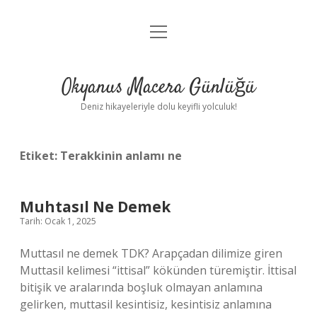
menüyü
Anasayfa
aç
Gizlilik Politikası
Okyanus Macera Günlüğü
Yasal Uyarı
Deniz hikayeleriyle dolu keyifli yolculuk!
Hakkımızda
Etiket:
Terakkinin anlamı ne
Muhtasıl Ne Demek
Tarih: Ocak 1, 2025
Muttasıl ne demek TDK? Arapçadan dilimize giren
Muttasil kelimesi “ittisal” kökünden türemiştir. İttisal
bitişik ve aralarında boşluk olmayan anlamına
gelirken, muttasil kesintisiz, kesintisiz anlamına