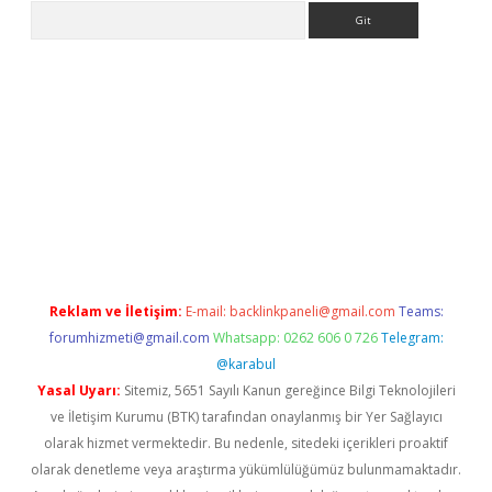
Arama
et güncel giriş
betexper indir
Reklam ve İletişim:
E-mail:
backlinkpaneli@gmail.com
Teams:
forumhizmeti@gmail.com
Whatsapp: 0262 606 0 726
Telegram:
@karabul
Yasal Uyarı:
Sitemiz, 5651 Sayılı Kanun gereğince Bilgi Teknolojileri
ve İletişim Kurumu (BTK) tarafından onaylanmış bir Yer Sağlayıcı
olarak hizmet vermektedir. Bu nedenle, sitedeki içerikleri proaktif
olarak denetleme veya araştırma yükümlülüğümüz bulunmamaktadır.