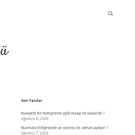
ğü
Sidebar
Son Yazılar
elexbet günce
Kuveyt’te bir hemşirenin aylık maaşı ne kadardır ?
Ağustos 8, 2026
Marmara bölgesinde av sezonu ne zaman açılıyor ?
Ağustos 7, 2026