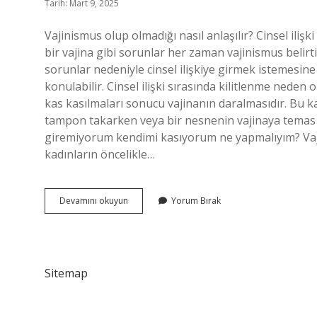
Tarih: Mart 9, 2025
Vajinismus olup olmadığı nasıl anlaşılır? Cinsel ilişki
bir vajina gibi sorunlar her zaman vajinismus belirti
sorunlar nedeniyle cinsel ilişkiye girmek istemesine
konulabilir. Cinsel ilişki sırasında kilitlenme neden
kas kasılmaları sonucu vajinanın daralmasıdır. Bu kasıl
tampon takarken veya bir nesnenin vajinaya temas et
giremiyorum kendimi kasıyorum ne yapmalıyım? Vaji
kadınların öncelikle…
İLişki
Devamını okuyun
Yorum Bırak
Sırasında
Kasılma
Neden
Olur
Sitemap