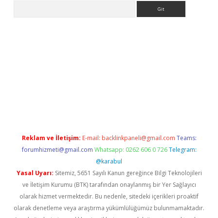
Arama
bet güncel giriş
betexper indir
Reklam ve İletişim:
E-mail:
backlinkpaneli@gmail.com
Teams:
forumhizmeti@gmail.com
Whatsapp: 0262 606 0 726
Telegram:
@karabul
Yasal Uyarı:
Sitemiz, 5651 Sayılı Kanun gereğince Bilgi Teknolojileri
ve İletişim Kurumu (BTK) tarafından onaylanmış bir Yer Sağlayıcı
olarak hizmet vermektedir. Bu nedenle, sitedeki içerikleri proaktif
olarak denetleme veya araştırma yükümlülüğümüz bulunmamaktadır.