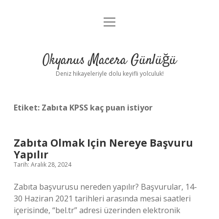
menüyü
Anasayfa
aç
Gizlilik Politikası
Okyanus Macera Günlüğü
Yasal Uyarı
Deniz hikayeleriyle dolu keyifli yolculuk!
Hakkımızda
Etiket:
Zabıta KPSS kaç puan istiyor
Zabıta Olmak Için Nereye Başvuru
Yapılır
Tarih: Aralık 28, 2024
Zabıta başvurusu nereden yapılır? Başvurular, 14-
30 Haziran 2021 tarihleri ​​arasında mesai saatleri
içerisinde, “bel.tr” adresi üzerinden elektronik