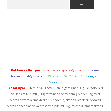
Arama
et güncel giriş
betexper indir
Reklam ve İletişim:
E-mail:
backlinkpaneli@gmail.com
Teams:
forumhizmeti@gmail.com
Whatsapp: 0262 606 0 726
Telegram:
@karabul
Yasal Uyarı:
Sitemiz, 5651 Sayılı Kanun gereğince Bilgi Teknolojileri
ve İletişim Kurumu (BTK) tarafından onaylanmış bir Yer Sağlayıcı
olarak hizmet vermektedir. Bu nedenle, sitedeki içerikleri proaktif
olarak denetleme veya araştırma yükümlülüğümüz bulunmamaktadır.