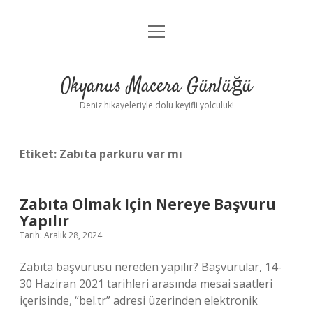
menüyü
Anasayfa
aç
Gizlilik Politikası
Okyanus Macera Günlüğü
Yasal Uyarı
Deniz hikayeleriyle dolu keyifli yolculuk!
Hakkımızda
Etiket:
Zabıta parkuru var mı
Zabıta Olmak Için Nereye Başvuru
Yapılır
Tarih: Aralık 28, 2024
Zabıta başvurusu nereden yapılır? Başvurular, 14-
30 Haziran 2021 tarihleri ​​arasında mesai saatleri
içerisinde, “bel.tr” adresi üzerinden elektronik