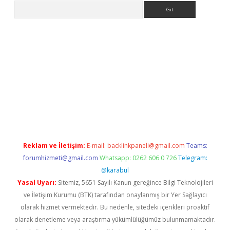
Arama
et güncel giriş
betexper indir
Reklam ve İletişim:
E-mail:
backlinkpaneli@gmail.com
Teams:
forumhizmeti@gmail.com
Whatsapp: 0262 606 0 726
Telegram:
@karabul
Yasal Uyarı:
Sitemiz, 5651 Sayılı Kanun gereğince Bilgi Teknolojileri
ve İletişim Kurumu (BTK) tarafından onaylanmış bir Yer Sağlayıcı
olarak hizmet vermektedir. Bu nedenle, sitedeki içerikleri proaktif
olarak denetleme veya araştırma yükümlülüğümüz bulunmamaktadır.