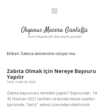
menüyü
Anasayfa
aç
Gizlilik Politikası
Okyanus Macera Günlüğü
Yasal Uyarı
Deniz hikayeleriyle dolu keyifli yolculuk!
Hakkımızda
Etiket:
Zabıta üniversite istiyor mu
Zabıta Olmak Için Nereye Başvuru
Yapılır
Tarih: Aralık 28, 2024
Zabıta başvurusu nereden yapılır? Başvurular, 14-
30 Haziran 2021 tarihleri ​​arasında mesai saatleri
içerisinde, “bel.tr” adresi üzerinden elektronik