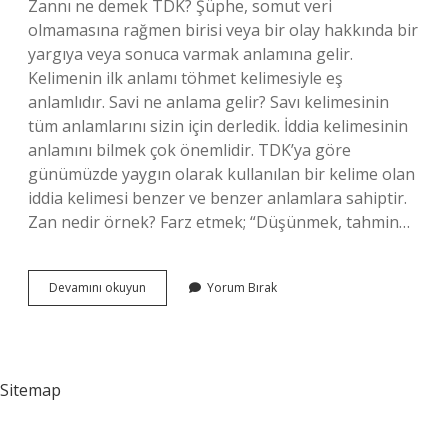
Zannı ne demek TDK? Şüphe, somut veri
olmamasına rağmen birisi veya bir olay hakkında bir
yargıya veya sonuca varmak anlamına gelir.
Kelimenin ilk anlamı töhmet kelimesiyle eş
anlamlıdır. Savi ne anlama gelir? Savı kelimesinin
tüm anlamlarını sizin için derledik. İddia kelimesinin
anlamını bilmek çok önemlidir. TDK’ya göre
günümüzde yaygın olarak kullanılan bir kelime olan
iddia kelimesi benzer ve benzer anlamlara sahiptir.
Zan nedir örnek? Farz etmek; “Düşünmek, tahmin…
Savı
Devamını okuyun
Yorum Bırak
Ve
Zannı
Aynı
Mı
Sitemap