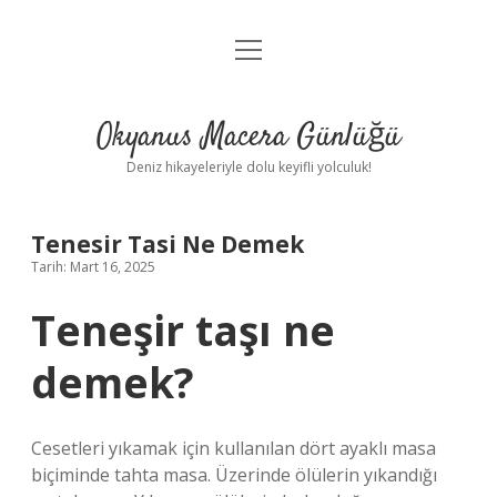
menüyü
Anasayfa
aç
Gizlilik Politikası
Okyanus Macera Günlüğü
Yasal Uyarı
Deniz hikayeleriyle dolu keyifli yolculuk!
Hakkımızda
Tenesir Tasi Ne Demek
Tarih: Mart 16, 2025
Teneşir taşı ne
demek?
Cesetleri yıkamak için kullanılan dört ayaklı masa
biçiminde tahta masa. Üzerinde ölülerin yıkandığı