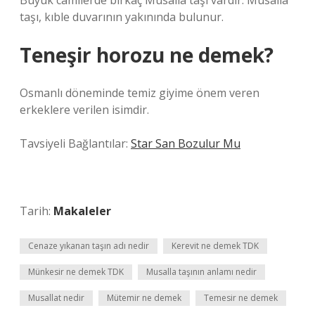
Büyük camilerde birkaç Musalla taşı vardır. Musalla
taşı, kıble duvarının yakınında bulunur.
Teneşir horozu ne demek?
Osmanlı döneminde temiz giyime önem veren
erkeklere verilen isimdir.
Tavsiyeli Bağlantılar:
Star San Bozulur Mu
Tarih:
Makaleler
Cenaze yıkanan taşın adı nedir
Kerevit ne demek TDK
Münkesir ne demek TDK
Musalla taşının anlamı nedir
Musallat nedir
Mütemir ne demek
Temesir ne demek