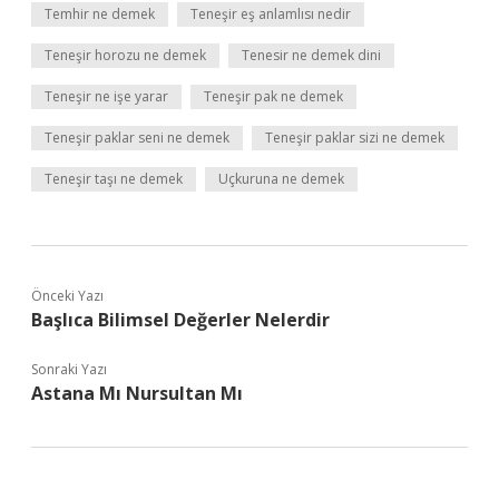
Temhir ne demek
Teneşir eş anlamlısı nedir
Teneşir horozu ne demek
Tenesir ne demek dini
Teneşir ne işe yarar
Teneşir pak ne demek
Teneşir paklar seni ne demek
Teneşir paklar sizi ne demek
Teneşir taşı ne demek
Uçkuruna ne demek
Önceki Yazı
Başlıca Bilimsel Değerler Nelerdir
Sonraki Yazı
Astana Mı Nursultan Mı