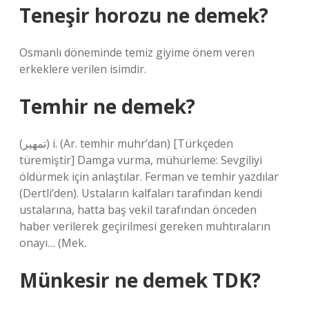
Teneşir horozu ne demek?
Osmanlı döneminde temiz giyime önem veren
erkeklere verilen isimdir.
Temhir ne demek?
(ﺗﻤﻬﻴﺮ) i. (Ar. temhіr muhr’dan) [Türkçeden
türemiştir] Damga vurma, mühürleme: Sevgiliyi
öldürmek için anlaştılar. Ferman ve temhir yazdılar
(Dertli’den). Ustaların kalfaları tarafından kendi
ustalarına, hatta baş vekil tarafından önceden
haber verilerek geçirilmesi gereken muhtıraların
onayı… (Mek.
Münkesir ne demek TDK?