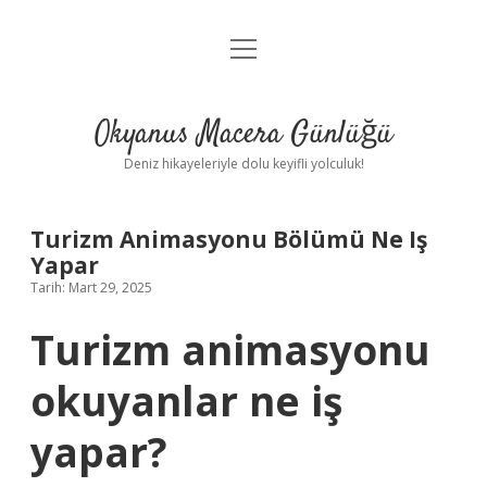
menüyü
Anasayfa
aç
Gizlilik Politikası
Okyanus Macera Günlüğü
Yasal Uyarı
Deniz hikayeleriyle dolu keyifli yolculuk!
Hakkımızda
Turizm Animasyonu Bölümü Ne Iş
Yapar
Tarih: Mart 29, 2025
Turizm animasyonu
okuyanlar ne iş
yapar?