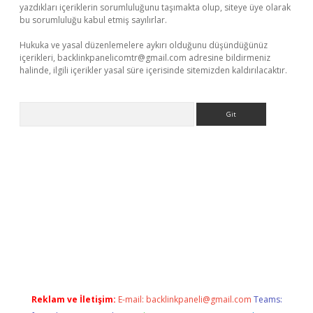
yazdıkları içeriklerin sorumluluğunu taşımakta olup, siteye üye olarak
bu sorumluluğu kabul etmiş sayılırlar.
Hukuka ve yasal düzenlemelere aykırı olduğunu düşündüğünüz
içerikleri,
backlinkpanelicomtr@gmail.com
adresine bildirmeniz
halinde, ilgili içerikler yasal süre içerisinde sitemizden kaldırılacaktır.
Arama
riş
betexper indir
Reklam ve İletişim:
E-mail:
backlinkpaneli@gmail.com
Teams: