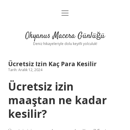
menüyü
Anasayfa
aç
Gizlilik Politikası
Okyanus Macera Günlüğü
Yasal Uyarı
Deniz hikayeleriyle dolu keyifli yolculuk!
Hakkımızda
Ücretsiz Izin Kaç Para Kesilir
Tarih: Aralık 12, 2024
Ücretsiz izin
maaştan ne kadar
kesilir?