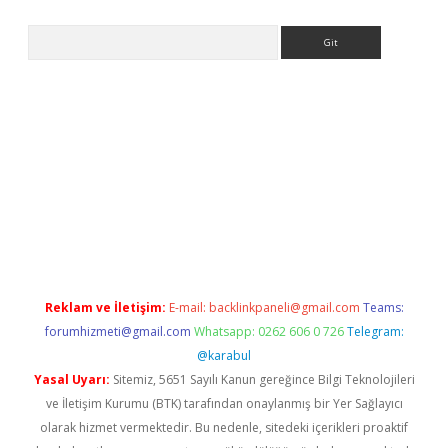
Arama
riş
betexper indir
Reklam ve İletişim:
E-mail:
backlinkpaneli@gmail.com
Teams:
forumhizmeti@gmail.com
Whatsapp: 0262 606 0 726
Telegram:
@karabul
Yasal Uyarı:
Sitemiz, 5651 Sayılı Kanun gereğince Bilgi Teknolojileri
ve İletişim Kurumu (BTK) tarafından onaylanmış bir Yer Sağlayıcı
olarak hizmet vermektedir. Bu nedenle, sitedeki içerikleri proaktif