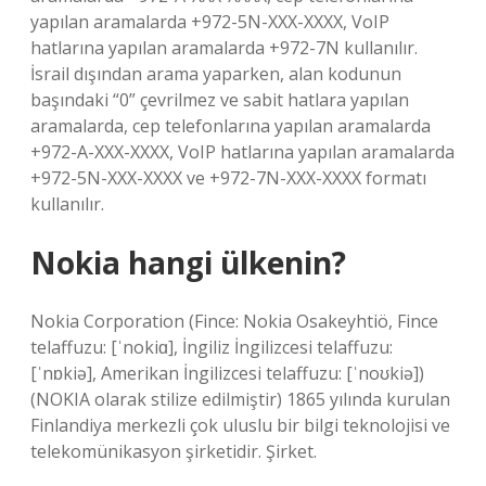
yapılan aramalarda +972-5N-XXX-XXXX, VoIP
hatlarına yapılan aramalarda +972-7N kullanılır.
İsrail dışından arama yaparken, alan kodunun
başındaki “0” çevrilmez ve sabit hatlara yapılan
aramalarda, cep telefonlarına yapılan aramalarda
+972-A-XXX-XXXX, VoIP hatlarına yapılan aramalarda
+972-5N-XXX-XXXX ve +972-7N-XXX-XXXX formatı
kullanılır.
Nokia hangi ülkenin?
Nokia Corporation (Fince: Nokia Osakeyhtiö, Fince
telaffuzu: [ˈnokiɑ], İngiliz İngilizcesi telaffuzu:
[ˈnɒkiə], Amerikan İngilizcesi telaffuzu: [ˈnoʊkiə])
(NOKIA olarak stilize edilmiştir) 1865 yılında kurulan
Finlandiya merkezli çok uluslu bir bilgi teknolojisi ve
telekomünikasyon şirketidir. Şirket.