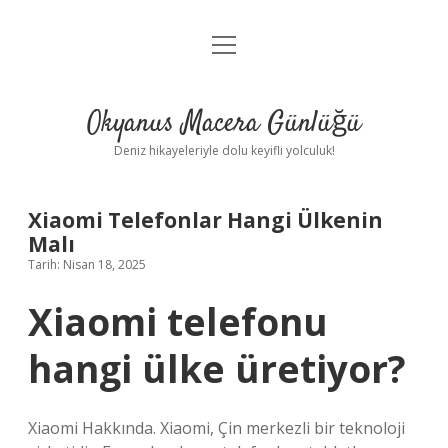
menüyü
Anasayfa
aç
Gizlilik Politikası
Okyanus Macera Günlüğü
Yasal Uyarı
Deniz hikayeleriyle dolu keyifli yolculuk!
Hakkımızda
Xiaomi Telefonlar Hangi Ülkenin
Malı
Tarih: Nisan 18, 2025
Xiaomi telefonu
hangi ülke üretiyor?
Xiaomi Hakkında. Xiaomi, Çin merkezli bir teknoloji