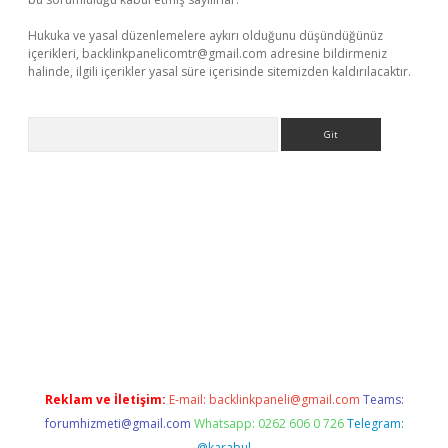
Hukuka ve yasal düzenlemelere aykırı olduğunu düşündüğünüz
içerikleri,
backlinkpanelicomtr@gmail.com
adresine bildirmeniz
halinde, ilgili içerikler yasal süre içerisinde sitemizden kaldırılacaktır.
Arama
giriş
betexper indir
Reklam ve İletişim:
E-mail:
backlinkpaneli@gmail.com
Teams:
forumhizmeti@gmail.com
Whatsapp: 0262 606 0 726
Telegram:
@karabul