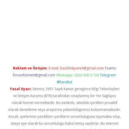
riş
betexper indir
Reklam ve İletişim:
E-mail:
backlinkpaneli@gmail.com
Teams:
forumhizmeti@gmail.com
Whatsapp: 0262 606 0 726
Telegram:
@karabul
Yasal Uyarı:
Sitemiz, 5651 Sayılı Kanun gereğince Bilgi Teknolojileri
ve İletişim Kurumu (BTK) tarafından onaylanmış bir Yer Sağlayıcı
olarak hizmet vermektedir. Bu nedenle, sitedeki içerikleri proaktif
olarak denetleme veya araştırma yükümlülüğümüz bulunmamaktadır.
Ancak, üyelerimiz yazdıkları içeriklerin sorumluluğunu taşımakta olup,
siteye üye olarak bu sorumluluğu kabul etmiş sayılırlar. Bu internet