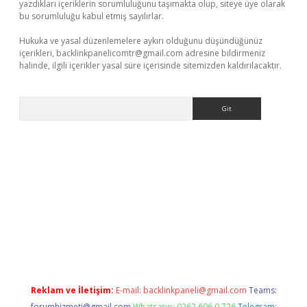
yazdıkları içeriklerin sorumluluğunu taşımakta olup, siteye üye olarak
bu sorumluluğu kabul etmiş sayılırlar.
Hukuka ve yasal düzenlemelere aykırı olduğunu düşündüğünüz
içerikleri,
backlinkpanelicomtr@gmail.com
adresine bildirmeniz
halinde, ilgili içerikler yasal süre içerisinde sitemizden kaldırılacaktır.
Arama
giriş
betexper indir
Reklam ve İletişim:
E-mail:
backlinkpaneli@gmail.com
Teams:
forumhizmeti@gmail.com
Whatsapp: 0262 606 0 726
Telegram: