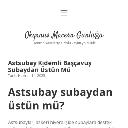
menüyü
Anasayfa
aç
Gizlilik Politikası
Okyanus Macera Günlüğü
Yasal Uyarı
Deniz hikayeleriyle dolu keyifli yolculuk!
Hakkımızda
Astsubay Kıdemli Başçavuş
Subaydan Üstün Mü
Tarih: Haziran 14, 2025
Astsubay subaydan
üstün mü?
Astsubaylar, askeri hiyerarşide subaylara destek