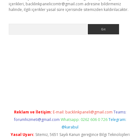
içerikleri,
backlinkpanelicomtr@gmail.com
adresine bildirmeniz
halinde, ilgili içerikler yasal süre içerisinde sitemizden kaldırılacaktır.
Arama
giriş
betexper indir
Reklam ve İletişim:
E-mail:
backlinkpaneli@gmail.com
Teams:
forumhizmeti@gmail.com
Whatsapp: 0262 606 0 726
Telegram:
@karabul
Yasal Uyarı:
Sitemiz, 5651 Sayılı Kanun gereğince Bilgi Teknolojileri