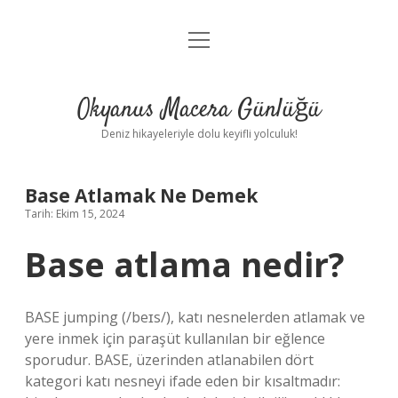
menüyü
Anasayfa
aç
Gizlilik Politikası
Okyanus Macera Günlüğü
Yasal Uyarı
Deniz hikayeleriyle dolu keyifli yolculuk!
Hakkımızda
Base Atlamak Ne Demek
Tarih: Ekim 15, 2024
Base atlama nedir?
BASE jumping (/beɪs/), katı nesnelerden atlamak ve
yere inmek için paraşüt kullanılan bir eğlence
sporudur. BASE, üzerinden atlanabilen dört
kategori katı nesneyi ifade eden bir kısaltmadır: