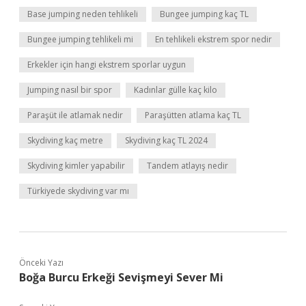
Base jumping neden tehlikeli
Bungee jumping kaç TL
Bungee jumping tehlikeli mi
En tehlikeli ekstrem spor nedir
Erkekler için hangi ekstrem sporlar uygun
Jumping nasıl bir spor
Kadınlar gülle kaç kilo
Paraşüt ile atlamak nedir
Paraşütten atlama kaç TL
Skydiving kaç metre
Skydiving kaç TL 2024
Skydiving kimler yapabilir
Tandem atlayış nedir
Türkiyede skydiving var mı
Önceki Yazı
Boğa Burcu Erkeği Sevişmeyi Sever Mi