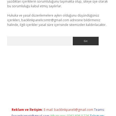
yazdıkları içeriklerin sorumluluğunu taşımakta olup, siteye üye olarak
bu sorumluluğu kabul etmiş sayılırlar.
Hukuka ve yasal düzenlemelere aykırı olduğunu düşündüğünüz
içerikleri,
backlinkpanelicomtr@gmail.com
adresine bildirmeniz
halinde, ilgili içerikler yasal süre içerisinde sitemizden kaldırılacaktır.
Arama
cel giriş
betexper indir
Reklam ve İletişim:
E-mail:
backlinkpaneli@gmail.com
Teams:
forumhizmeti@gmail.com
Whatsapp: 0262 606 0 726
Telegram: