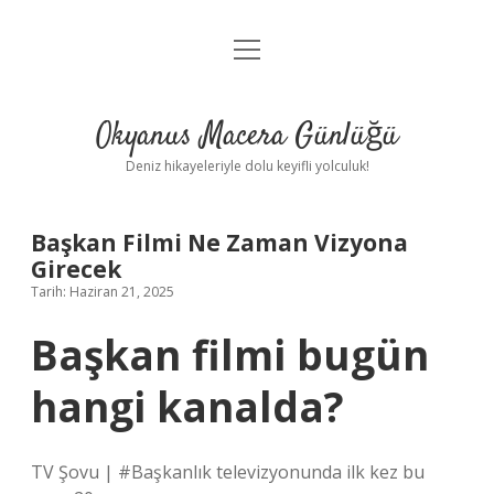
menüyü
Anasayfa
aç
Gizlilik Politikası
Okyanus Macera Günlüğü
Yasal Uyarı
Deniz hikayeleriyle dolu keyifli yolculuk!
Hakkımızda
Başkan Filmi Ne Zaman Vizyona
Girecek
Tarih: Haziran 21, 2025
Başkan filmi bugün
hangi kanalda?
TV Şovu | #Başkanlık televizyonunda ilk kez bu