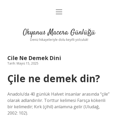
menüyü
Anasayfa
aç
Gizlilik Politikası
Okyanus Macera Günlüğü
Yasal Uyarı
Deniz hikayeleriyle dolu keyifli yolculuk!
Hakkımızda
Cile Ne Demek Dini
Tarih: Mayıs 15, 2025
Çile ne demek din?
Anadolu’da 40 günlük Halvet insanlar arasında “çile”
olarak adlandırılır. Torttur kelimesi Farsça kökenli
bir kelimedir; Kırk (çihil) anlamına gelir (Uludağ,
2002: 102).