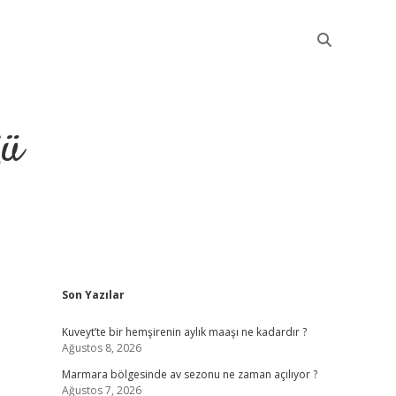
ğü
Sidebar
Son Yazılar
elexbet güncel giriş
b
Kuveyt’te bir hemşirenin aylık maaşı ne kadardır ?
Ağustos 8, 2026
Marmara bölgesinde av sezonu ne zaman açılıyor ?
Ağustos 7, 2026