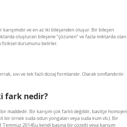
 karışımıdır ve en az iki bileşenden oluşur. Bir bileşen
iktarda oluşturan bileşene “çözünen” ve fazla miktarda olan
 fiziksel durumunu belirler.
, sıvı ve tek fazlı dozaj formlarıdır. Olarak sınıflandırılır.
i fark nedir?
 bir maddedir. Bir karışım çok farklı değildir, basitçe homojen
asit bir örnek suda odun yongaları veya suda kum vb.). Bir
11 Temmuz 2014Su kendi başına bir çözelti veya karışım