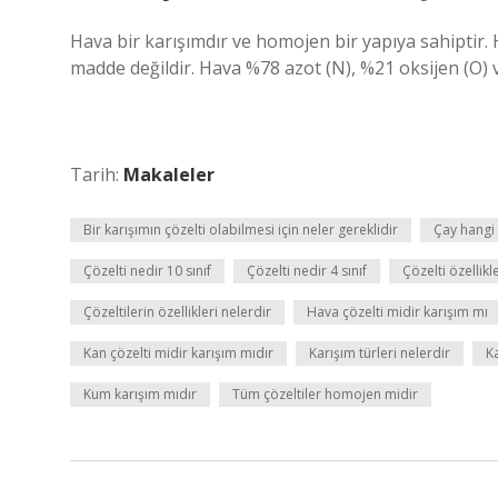
Hava bir karışımdır ve homojen bir yapıya sahiptir. H
madde değildir. Hava %78 azot (N), %21 oksijen (O) v
Tarih:
Makaleler
Bir karışımın çözelti olabilmesi için neler gereklidir
Çay hangi 
Çözelti nedir 10 sınıf
Çözelti nedir 4 sınıf
Çözelti özellikl
Çözeltilerin özellikleri nelerdir
Hava çözelti midir karışım mı
Kan çözelti midir karışım mıdır
Karışım türleri nelerdir
Ka
Kum karışım mıdır
Tüm çözeltiler homojen midir