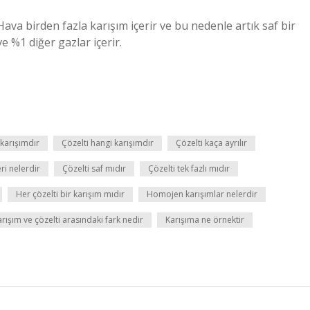
ava birden fazla karışım içerir ve bu nedenle artık saf bir
e %1 diğer gazlar içerir.
karışımdır
Çözelti hangi karışımdır
Çözelti kaça ayrılır
eri nelerdir
Çözelti saf mıdır
Çözelti tek fazlı mıdır
Her çözelti bir karışım mıdır
Homojen karışımlar nelerdir
rışım ve çözelti arasındaki fark nedir
Karışıma ne örnektir