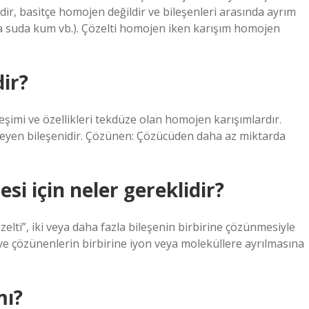
ildir, basitçe homojen değildir ve bileşenleri arasında ayrım
ya suda kum vb.). Çözelti homojen iken karışım homojen
dir?
ileşimi ve özellikleri tekdüze olan homojen karışımlardır.
lirleyen bileşenidir. Çözünen: Çözücüden daha az miktarda
esi için neler gereklidir?
özelti”, iki veya daha fazla bileşenin birbirine çözünmesiyle
ve çözünenlerin birbirine iyon veya moleküllere ayrılmasına
mı?