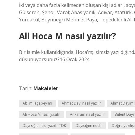
İki veya daha fazla kelimeden oluşan kişi adları, soyad
Gülseren, Şenol, Varol; Abasıyanık, Adıvar, Atatür
Yurdakul; Boynueğri Mehmet Paşa, Tepedelenli Ali 
Ali Hoca M nasıl yazılır?
Bir isimle kullanıldığında: Hoca’m; İsimsiz yazıldığ
düşünüyorsunuz?16 Ocak 2024
Tarih:
Makaleler
Abi mi ağabey mi
Ahmet Dayı nasıl yazılır
Ahmet Dayım na
Ali Hoca M nasıl yazılır
Ankaram nasıl yazılır
Bülent Dayı n
Dayı oğlu nasıl yazılır TDK
Dayıcığım nedir
Doğru yazılışı