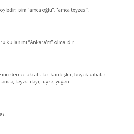
ledir: isim “amca oğlu”, “amca teyzesi”.
ğru kullanımı “Ankara’m” olmalıdır.
 İkinci derece akrabalar: kardeşler, büyükbabalar,
amca, teyze, dayı, teyze, yeğen.
az.