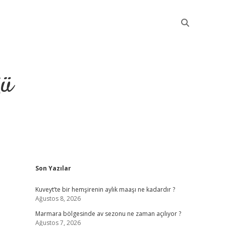
ğü
Sidebar
Son Yazılar
elexbet güncel giriş
Kuveyt’te bir hemşirenin aylık maaşı ne kadardır ?
Ağustos 8, 2026
Marmara bölgesinde av sezonu ne zaman açılıyor ?
Ağustos 7, 2026