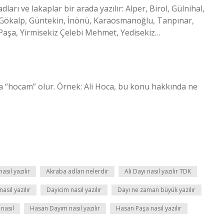
ları ve lakaplar bir arada yazılır: Alper, Birol, Gülnihal,
k, Gökalp, Güntekin, İnönü, Karaosmanoğlu, Tanpınar,
Paşa, Yirmisekiz Çelebi Mehmet, Yedisekiz…
ında “hocam” olur. Örnek: Ali Hoca, bu konu hakkında ne
sıl yazılır
Akraba adları nelerdir
Ali Dayı nasıl yazılır TDK
asıl yazılır
Dayicim nasıl yazılır
Dayı ne zaman büyük yazılır
 nasıl
Hasan Dayım nasıl yazılır
Hasan Paşa nasıl yazılır