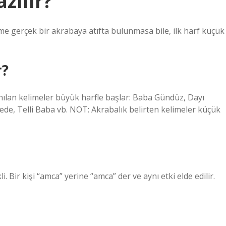
zılır?
ime gerçek bir akrabaya atıfta bulunmasa bile, ilk harf küçük
r?
nılan kelimeler büyük harfle başlar: Baba Gündüz, Dayı
de, Telli Baba vb. NOT: Akrabalık belirten kelimeler küçük
Bir kişi “amca” yerine “amca” der ve aynı etki elde edilir.